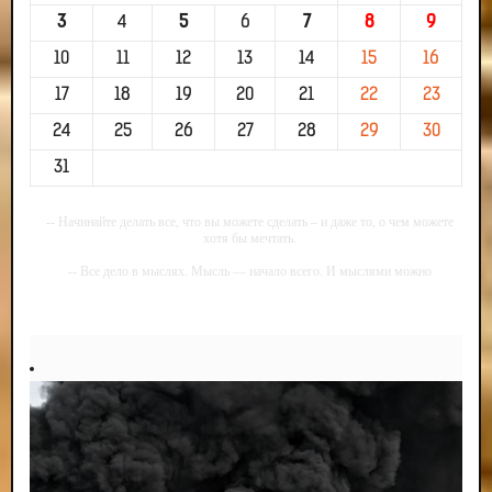
3
4
5
6
7
8
9
10
11
12
13
14
15
16
17
18
19
20
21
22
23
24
25
26
27
28
29
30
31
-- Начинайте делать все, что вы можете сделать – и даже то, о чем можете
хотя бы мечтать.
-- Все дело в мыслях. Мысль — начало всего. И мыслями можно
управлять. И поэтому главное дело совершенствования: работать над
мыслями.
-- Идите уверенно по направлению к мечте. Живите той жизнью, которую
вы сами себе придумали.
-- Самое большое богатство — это ум. Самая большая нищета — глупость.
Из всех страхов самый пугающий — самолюбование.
-- Лучшее, что можно сделать с хорошим советом, это пропустить его
мимо ушей. Он никогда не бывает полезен никому, кроме того, кто его дал.
-- Люблю давать советы и очень не люблю, когда их дают мне.