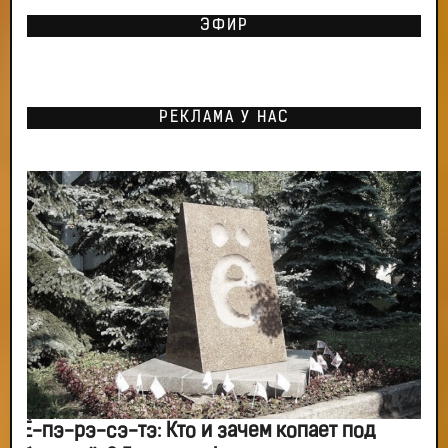
ЭФИР
РЕКЛАМА У НАС
Ё-пэ-рэ-сэ-тэ: Кто и зачем копает под