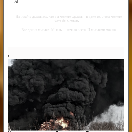
31
-- Начинайте делать все, что вы можете сделать – и даже то, о чем можете
хотя бы мечтать.
-- Все дело в мыслях. Мысль — начало всего. И мыслями можно
управлять. И поэтому главное дело совершенствования: работать над
мыслями.
-- Идите уверенно по направлению к мечте. Живите той жизнью, которую
вы сами себе придумали.
-- Самое большое богатство — это ум. Самая большая нищета — глупость.
Из всех страхов самый пугающий — самолюбование.
-- Лучшее, что можно сделать с хорошим советом, это пропустить его
мимо ушей. Он никогда не бывает полезен никому, кроме того, кто его дал.
-- Люблю давать советы и очень не люблю, когда их дают мне.