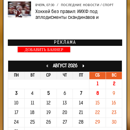
ВЧЕРА, 07:30
/
ПОСЛЕДНИЕ НОВОСТИ
/
СПОРТ
Хоккей без правил: ИИХФ под
аплодисменты скандинавов и
РЕКЛАМА
ДОБАВИТЬ БАННЕР
«
АВГУСТ 2026 »
ПН
ВТ
СР
ЧТ
ПТ
СБ
ВС
1
2
3
4
5
6
7
8
9
10
11
12
13
14
15
16
17
18
19
20
21
22
23
24
25
26
27
28
29
30