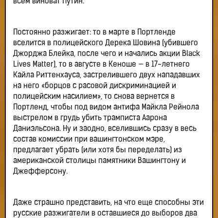
всем виноват Путин.
Постоянно разжигает: то в марте в Портленде
вселится в полицейского Дерека Шовина (убившего
Джорджа Блейка, после чего и начались акции Black
Lives Matter), то в августе в Кеноше — в 17-летнего
Кайла Риттенхауса, застрелившего двух нападавших
на него «борцов с расовой дискриминацией и
полицейским насилием», то снова вернется в
Портленд, чтобы под видом антифа Майкла Рейнола
выстрелом в грудь убить трамписта Аарона
Даниэльсона. Ну и заодно, вселившись сразу в весь
состав комиссии при вашингтонском мэре,
предлагает убрать (или хотя бы переделать) из
американской столицы памятники Вашингтону и
Джефферсону.
Даже страшно представить, на что еще способны эти
русские разжигатели в оставшиеся до выборов два