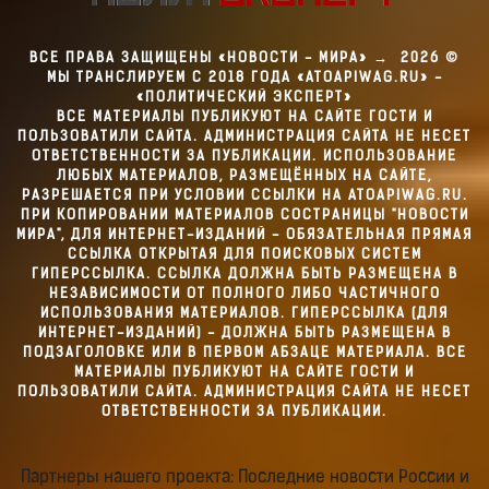
ВСЕ ПРАВА ЗАЩИЩЕНЫ «НОВОСТИ - МИРА»
→
2026
©
МЫ ТРАНСЛИРУЕМ С 2018 ГОДА «ATOAPIWAG.RU» -
«ПОЛИТИЧЕСКИЙ ЭКСПЕРТ»
ВСЕ МАТЕРИАЛЫ ПУБЛИКУЮТ НА САЙТЕ ГОСТИ И
ПОЛЬЗОВАТИЛИ САЙТА. АДМИНИСТРАЦИЯ САЙТА НЕ НЕСЕТ
ОТВЕТСТВЕННОСТИ ЗА ПУБЛИКАЦИИ. ИСПОЛЬЗОВАНИЕ
ЛЮБЫХ МАТЕРИАЛОВ, РАЗМЕЩЁННЫХ НА САЙТЕ,
РАЗРЕШАЕТСЯ ПРИ УСЛОВИИ ССЫЛКИ НА ATOAPIWAG.RU.
ПРИ КОПИРОВАНИИ МАТЕРИАЛОВ СОСТРАНИЦЫ "НОВОСТИ
МИРА", ДЛЯ ИНТЕРНЕТ-ИЗДАНИЙ - ОБЯЗАТЕЛЬНАЯ ПРЯМАЯ
ССЫЛКА ОТКРЫТАЯ ДЛЯ ПОИСКОВЫХ СИСТЕМ
ГИПЕРССЫЛКА. ССЫЛКА ДОЛЖНА БЫТЬ РАЗМЕЩЕНА В
НЕЗАВИСИМОСТИ ОТ ПОЛНОГО ЛИБО ЧАСТИЧНОГО
ИСПОЛЬЗОВАНИЯ МАТЕРИАЛОВ. ГИПЕРССЫЛКА (ДЛЯ
ИНТЕРНЕТ-ИЗДАНИЙ) - ДОЛЖНА БЫТЬ РАЗМЕЩЕНА В
ПОДЗАГОЛОВКЕ ИЛИ В ПЕРВОМ АБЗАЦЕ МАТЕРИАЛА. ВСЕ
МАТЕРИАЛЫ ПУБЛИКУЮТ НА САЙТЕ ГОСТИ И
ПОЛЬЗОВАТИЛИ САЙТА. АДМИНИСТРАЦИЯ САЙТА НЕ НЕСЕТ
ОТВЕТСТВЕННОСТИ ЗА ПУБЛИКАЦИИ.
Партнеры нашего проекта: Последние новости России и