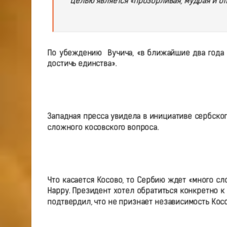
Целью является «прозорливая, мудрая и от
По убеждению Вучича, «в ближайшие два года
достичь единства».
Западная пресса увидела в инициативе сербско
сложного косовского вопроса.
Что касается Косово, то Сербию ждет «много сл
Happy. Президент хотел обратиться конкретно к
подтвердил, что не признает независимость Косо