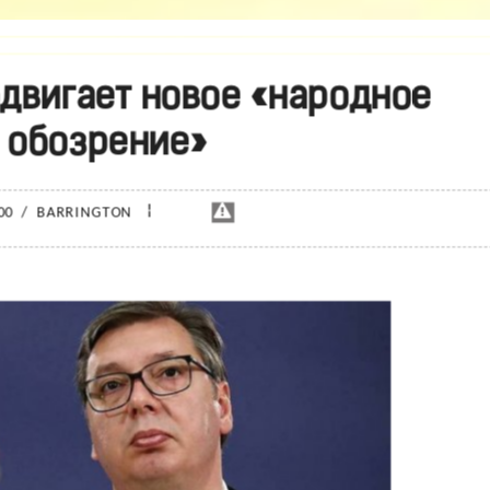
двигает новое «народное
 обозрение»
¦
:00
/
BARRINGTON