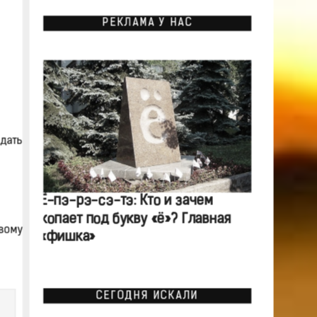
РЕКЛАМА У НАС
дать
Ё-пэ-рэ-сэ-тэ: Кто и зачем
копает под букву «ё»? Главная
вому
«фишка»
СЕГОДНЯ ИСКАЛИ