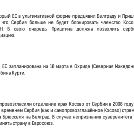
торый ЕС в ультимативной форме предъявил Белграду и Приш
 что Сербия больше не будет блокировать членство Косо
ОН. В свою очередь, Приштина должна позволить серб
циацию.
ЕС запланирована на 18 марта в Охриде (Северная Македони
бина Курти.
ровозгласили отделение края Косово от Сербии в 2008 году.
м временем Сербия (как и самопровозглашённое Косово) стре
я Брюсселя на Белград. В случае непризнания суверенитета 
инять страну в Евросоюз.