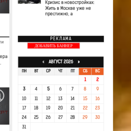
Кризис в новостройках:
Жить в Москве уже не
престижно, а
РЕКЛАМА
ТИ
ДОБАВИТЬ БАННЕР
ьера
«
АВГУСТ 2026 »
.
ПН
ВТ
СР
ЧТ
ПТ
СБ
ВС
1
2
3
4
5
6
7
8
9
10
11
12
13
14
15
16
17
18
19
20
21
22
23
24
25
26
27
28
29
30
31