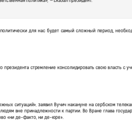
ветственная политика», — сказал президент.
 политически для нас будет самый сложный период, необхо
го президента стремление консолидировать свою власть с уч
ожных ситуаций», заявил Вучич накануне на сербском телека
 людям вне принадлежности к партии. Во Вране глава госуда
во «ни де-факто, ни де-юре».