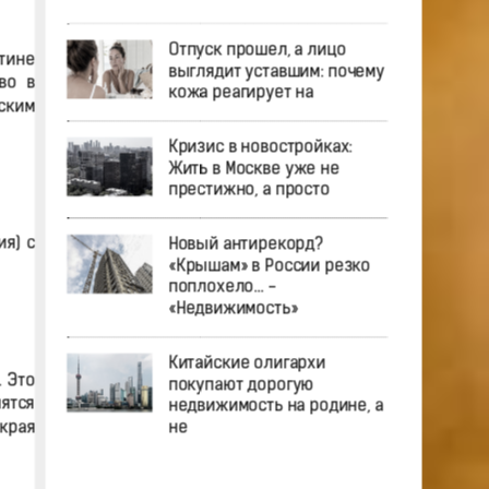
Отпуск прошел, а лицо
тине
выглядит уставшим: почему
во в
кожа реагирует на
ским
Кризис в новостройках:
Жить в Москве уже не
престижно, а просто
я) с
Новый антирекорд?
«Крышам» в России резко
поплохело… -
«Недвижимость»
Китайские олигархи
 Это
покупают дорогую
мятся
недвижимость на родине, а
края
не