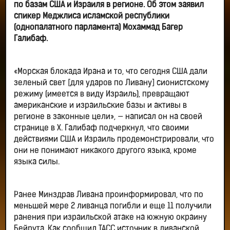
по базам США и Израиля в регионе. Об этом заявил
спикер Меджлиса исламской республики
(однопалатного парламента) Мохаммад Багер
Галибаф.
«Морская блокада Ирана и то, что сегодня США дали
зеленый свет [для ударов по Ливану] сионистскому
режиму (имеется в виду Израиль), превращают
американские и израильские базы и активы в
регионе в законные цели», — написал он на своей
странице в Х. Галибаф подчеркнул, что своими
действиями США и Израиль продемонстрировали, что
они не понимают никакого другого языка, кроме
языка силы.
Ранее Минздрав Ливана проинформировал, что по
меньшей мере 2 ливанца погибли и еще 11 получили
ранения при израильской атаке на южную окраину
Бейрута. Как сообщил ТАСС источник в ливанской