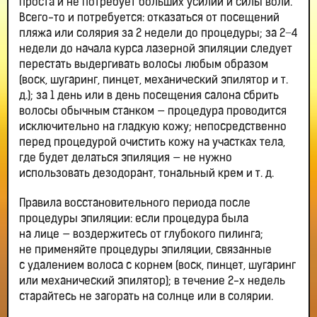
проста и не потребует больших усилий и силы воли.
Всего-то и потребуется: отказаться от посещений
пляжа или солярия за 2 недели до процедуры; за 2−4
недели до начала курса лазерной эпиляции следует
перестать выдергивать волосы любым образом
(воск, шугаринг, пинцет, механический эпилятор и т.
д.); за 1 день или в день посещения салона сбрить
волосы обычным станком — процедура проводится
исключительно на гладкую кожу; непосредственно
перед процедурой очистить кожу на участках тела,
где будет делаться эпиляция — не нужно
использовать дезодорант, тональный крем и т. д.
Правила восстановительного периода после
процедуры эпиляции: если процедура была
на лице — воздержитесь от глубокого пилинга;
не применяйте процедуры эпиляции, связанные
с удалением волоса с корнем (воск, пинцет, шугаринг
или механический эпилятор); в течение 2-х недель
старайтесь не загорать на солнце или в солярии.