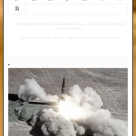
31
-- Начинайте делать все, что вы можете сделать – и даже то, о чем можете
хотя бы мечтать.
-- Все дело в мыслях. Мысль — начало всего. И мыслями можно
управлять. И поэтому главное дело совершенствования: работать над
мыслями.
-- Идите уверенно по направлению к мечте. Живите той жизнью, которую
вы сами себе придумали.
-- Самое большое богатство — это ум. Самая большая нищета — глупость.
Из всех страхов самый пугающий — самолюбование.
-- Лучшее, что можно сделать с хорошим советом, это пропустить его
мимо ушей. Он никогда не бывает полезен никому, кроме того, кто его дал.
-- Люблю давать советы и очень не люблю, когда их дают мне.