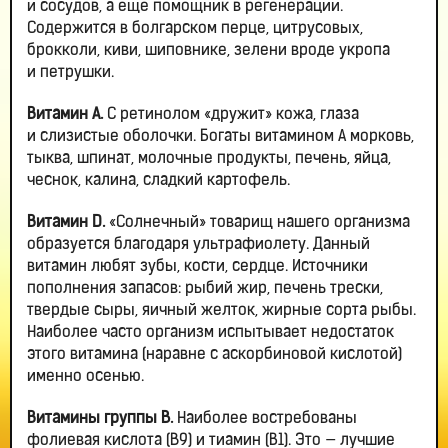
и сосудов, а еще помощник в регенерации.
Содержится в болгарском перце, цитрусовых,
брокколи, киви, шиповнике, зелени вроде укропа
и петрушки.
Витамин А.
С ретинолом «дружит» кожа, глаза
и слизистые оболочки. Богаты витамином А морковь,
тыква, шпинат, молочные продукты, печень, яйца,
чеснок, калина, сладкий картофель.
Витамин
D
.
«Солнечный» товарищ нашего организма
образуется благодаря ультрафиолету. Данный
витамин любят зубы, кости, сердце. Источники
пополнения запасов: рыбий жир, печень трески,
твердые сыры, яичный желток, жирные сорта рыбы.
Наиболее часто организм испытывает недостаток
этого витамина (наравне с аскорбиновой кислотой)
именно осенью.
Витамины группы
B
.
Наиболее востребованы
фолиевая кислота (B9) и тиамин (В1). Это — лучшие