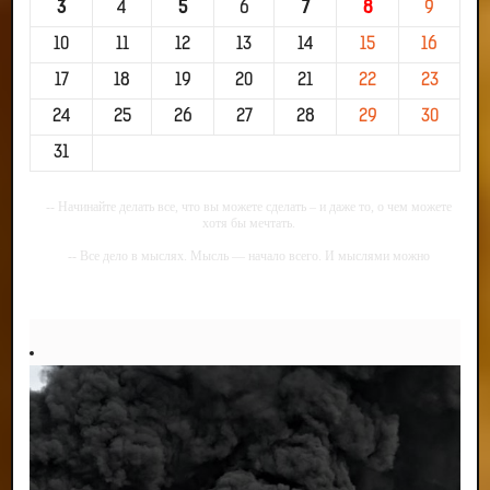
3
4
5
6
7
8
9
10
11
12
13
14
15
16
17
18
19
20
21
22
23
24
25
26
27
28
29
30
31
-- Начинайте делать все, что вы можете сделать – и даже то, о чем можете
хотя бы мечтать.
-- Все дело в мыслях. Мысль — начало всего. И мыслями можно
управлять. И поэтому главное дело совершенствования: работать над
мыслями.
-- Идите уверенно по направлению к мечте. Живите той жизнью, которую
вы сами себе придумали.
-- Самое большое богатство — это ум. Самая большая нищета — глупость.
Из всех страхов самый пугающий — самолюбование.
-- Лучшее, что можно сделать с хорошим советом, это пропустить его
мимо ушей. Он никогда не бывает полезен никому, кроме того, кто его дал.
-- Люблю давать советы и очень не люблю, когда их дают мне.