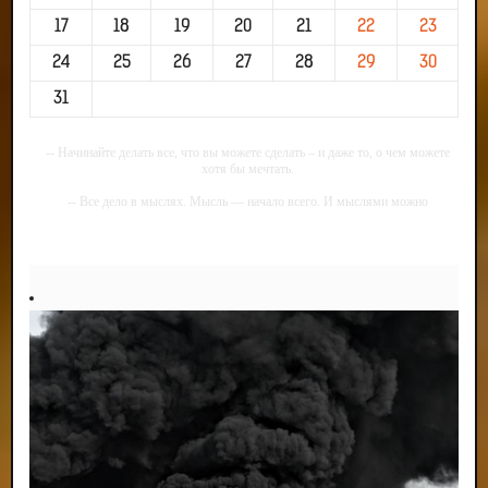
17
18
19
20
21
22
23
24
25
26
27
28
29
30
31
-- Начинайте делать все, что вы можете сделать – и даже то, о чем можете
хотя бы мечтать.
-- Все дело в мыслях. Мысль — начало всего. И мыслями можно
управлять. И поэтому главное дело совершенствования: работать над
мыслями.
-- Идите уверенно по направлению к мечте. Живите той жизнью, которую
вы сами себе придумали.
-- Самое большое богатство — это ум. Самая большая нищета — глупость.
Из всех страхов самый пугающий — самолюбование.
-- Лучшее, что можно сделать с хорошим советом, это пропустить его
мимо ушей. Он никогда не бывает полезен никому, кроме того, кто его дал.
-- Люблю давать советы и очень не люблю, когда их дают мне.