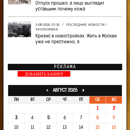
Отпуск прошел, а лицо выглядит
уставшим: почему кожа
3-08-2026, 07:30
/
ПОСЛЕДНИЕ НОВОСТИ
/
ЭКОНОМИКА
Кризис в новостройках: Жить в Москве
уже не престижно, а
РЕКЛАМА
ДОБАВИТЬ БАННЕР
«
АВГУСТ 2026 »
ПН
ВТ
СР
ЧТ
ПТ
СБ
ВС
1
2
3
4
5
6
7
8
9
10
11
12
13
14
15
16