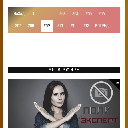
НАЗАД
1
...
203
204
205
206
207
208
209
210
211
212
ВПЕРЕД
МЫ В ЭФИРЕ