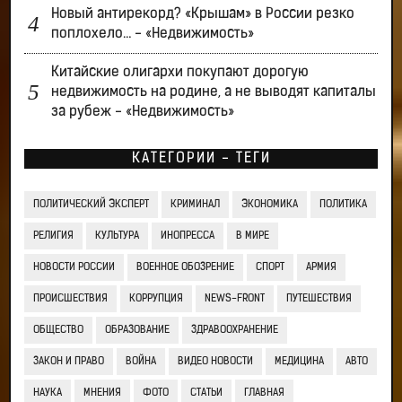
Новый антирекорд? «Крышам» в России резко
поплохело… - «Недвижимость»
Китайские олигархи покупают дорогую
недвижимость на родине, а не выводят капиталы
за рубеж - «Недвижимость»
КАТЕГОРИИ - ТЕГИ
ПОЛИТИЧЕСКИЙ ЭКСПЕРТ
КРИМИНАЛ
ЭКОНОМИКА
ПОЛИТИКА
РЕЛИГИЯ
КУЛЬТУРА
ИНОПРЕССА
В МИРЕ
НОВОСТИ РОССИИ
ВОЕННОЕ ОБОЗРЕНИЕ
СПОРТ
АРМИЯ
ПРОИСШЕСТВИЯ
КОРРУПЦИЯ
NEWS-FRONT
ПУТЕШЕСТВИЯ
ОБЩЕСТВО
ОБРАЗОВАНИЕ
ЗДРАВООХРАНЕНИЕ
ЗАКОН И ПРАВО
ВОЙНА
ВИДЕО НОВОСТИ
МЕДИЦИНА
АВТО
НАУКА
МНЕНИЯ
ФОТО
СТАТЬИ
ГЛАВНАЯ