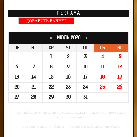
РЕКЛАМА
ДОБАВИТЬ БАННЕР
«
ИЮЛЬ 2020
»
ПН
ВТ
СР
ЧТ
ПТ
СБ
ВС
1
2
3
4
5
6
7
8
9
10
11
12
13
14
15
16
17
18
19
20
21
22
23
24
25
26
27
28
29
30
31
-- Начинайте делать все, что вы можете сделать – и даже то, о чем можете
хотя бы мечтать.
-- Все дело в мыслях. Мысль — начало всего. И мыслями можно
управлять. И поэтому главное дело совершенствования: работать над
мыслями.