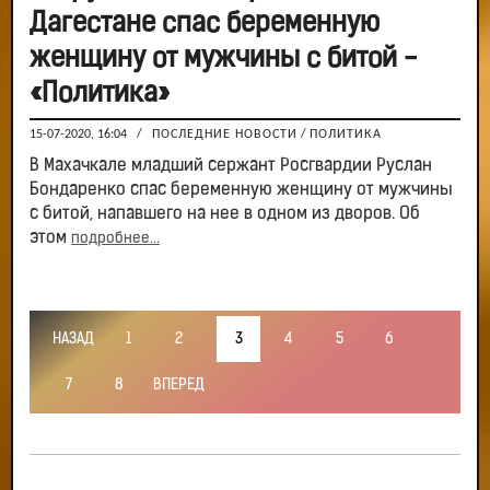
Дагестане спас беременную
женщину от мужчины с битой -
«Политика»
15-07-2020, 16:04
/
ПОСЛЕДНИЕ НОВОСТИ
/
ПОЛИТИКА
В Махачкале младший сержант Росгвардии Руслан
Бондаренко спас беременную женщину от мужчины
с битой, напавшего на нее в одном из дворов. Об
этом
подробнее...
НАЗАД
1
2
3
4
5
6
7
8
ВПЕРЕД