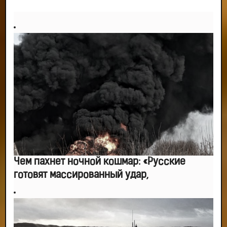
-- Идите уверенно по направлению к мечте. Живите той жизнью, которую
вы сами себе придумали.
-- Самое большое богатство — это ум. Самая большая нищета — глупость.
Из всех страхов самый пугающий — самолюбование.
-- Лучшее, что можно сделать с хорошим советом, это пропустить его
мимо ушей. Он никогда не бывает полезен никому, кроме того, кто его дал.
-- Люблю давать советы и очень не люблю, когда их дают мне.
Чем пахнет ночной кошмар: «Русские
готовят массированный удар,