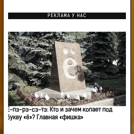
РЕКЛАМА У НАС
Ё-пэ-рэ-сэ-тэ: Кто и зачем копает под
букву «ё»? Главная «фишка»