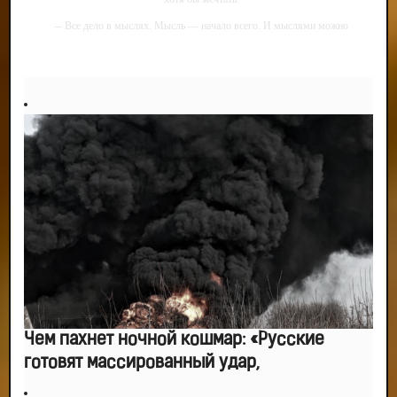
-- Все дело в мыслях. Мысль — начало всего. И мыслями можно
управлять. И поэтому главное дело совершенствования: работать над
мыслями.
-- Идите уверенно по направлению к мечте. Живите той жизнью, которую
вы сами себе придумали.
-- Самое большое богатство — это ум. Самая большая нищета — глупость.
Из всех страхов самый пугающий — самолюбование.
-- Лучшее, что можно сделать с хорошим советом, это пропустить его
мимо ушей. Он никогда не бывает полезен никому, кроме того, кто его дал.
-- Люблю давать советы и очень не люблю, когда их дают мне.
Чем пахнет ночной кошмар: «Русские
готовят массированный удар,