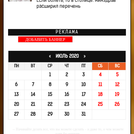
Если болеть, то в столице: Минздрав
расширил перечень
РЕКЛАМА
ДОБАВИТЬ БАННЕР
«
ИЮЛЬ 2020
»
ПН
ВТ
СР
ЧТ
ПТ
СБ
ВС
1
2
3
4
5
6
7
8
9
10
11
12
13
14
15
16
17
18
19
20
21
22
23
24
25
26
27
28
29
30
31
-- Начинайте делать все, что вы можете сделать – и даже то, о чем можете
хотя бы мечтать.