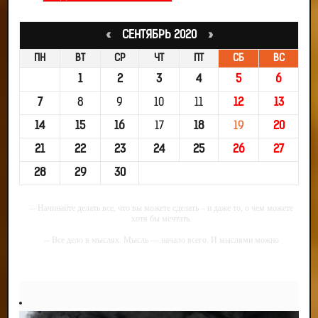
«
СЕНТЯБРЬ 2020
»
ПН
ВТ
СР
ЧТ
ПТ
СБ
ВС
1
2
3
4
5
6
7
8
9
10
11
12
13
14
15
16
17
18
19
20
21
22
23
24
25
26
27
28
29
30
-- Начинайте делать все, что вы можете сделать – и даже то, о чем можете
хотя бы мечтать.
-- Все дело в мыслях. Мысль — начало всего. И мыслями можно
управлять. И поэтому главное дело совершенствования: работать над
мыслями.
-- Идите уверенно по направлению к мечте. Живите той жизнью, которую
вы сами себе придумали.
-- Самое большое богатство — это ум. Самая большая нищета — глупость.