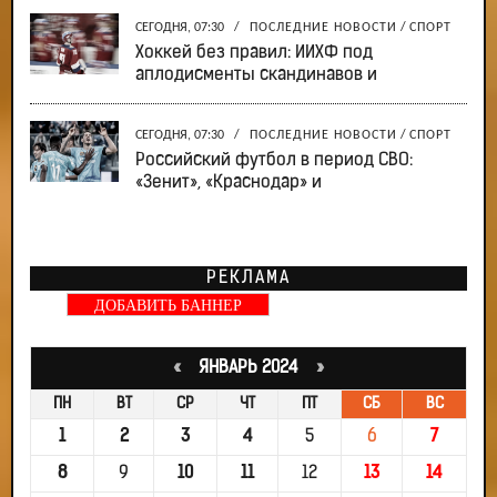
СЕГОДНЯ, 07:30
/
ПОСЛЕДНИЕ НОВОСТИ
/
СПОРТ
Хоккей без правил: ИИХФ под
аплодисменты скандинавов и
СЕГОДНЯ, 07:30
/
ПОСЛЕДНИЕ НОВОСТИ
/
СПОРТ
Российский футбол в период СВО:
«Зенит», «Краснодар» и
РЕКЛАМА
ДОБАВИТЬ БАННЕР
«
ЯНВАРЬ 2024
»
ПН
ВТ
СР
ЧТ
ПТ
СБ
ВС
1
2
3
4
5
6
7
8
9
10
11
12
13
14