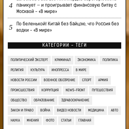
паникует — и проигрывает финансовую битву с
Москвой - «В мире»
По беленькой! Китай без байцзю, что Россия без
водки - «В мире»
КАТЕГОРИИ - ТЕГИ
ПОЛИТИЧЕСКИЙ ЭКСПЕРТ
КРИМИНАЛ
ЭКОНОМИКА
ПОЛИТИКА
РЕЛИГИЯ
КУЛЬТУРА
ИНОПРЕССА
В МИРЕ
НОВОСТИ РОССИИ
ВОЕННОЕ ОБОЗРЕНИЕ
СПОРТ
АРМИЯ
ПРОИСШЕСТВИЯ
КОРРУПЦИЯ
NEWS-FRONT
ПУТЕШЕСТВИЯ
ОБЩЕСТВО
ОБРАЗОВАНИЕ
ЗДРАВООХРАНЕНИЕ
ЗАКОН И ПРАВО
ВОЙНА
ВИДЕО НОВОСТИ
МЕДИЦИНА
АВТО
НАУКА
МНЕНИЯ
ФОТО
СТАТЬИ
ГЛАВНАЯ