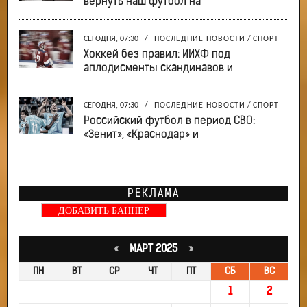
вернуть наш футбол на
СЕГОДНЯ, 07:30
/
ПОСЛЕДНИЕ НОВОСТИ
/
СПОРТ
Хоккей без правил: ИИХФ под
аплодисменты скандинавов и
СЕГОДНЯ, 07:30
/
ПОСЛЕДНИЕ НОВОСТИ
/
СПОРТ
Российский футбол в период СВО:
«Зенит», «Краснодар» и
РЕКЛАМА
ДОБАВИТЬ БАННЕР
«
МАРТ 2025
»
ПН
ВТ
СР
ЧТ
ПТ
СБ
ВС
1
2