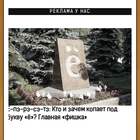
РЕКЛАМА У НАС
Ё-пэ-рэ-сэ-тэ: Кто и зачем копает под
букву «ё»? Главная «фишка»