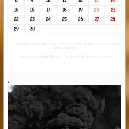
8
9
10
11
12
13
14
15
16
17
18
19
20
21
22
23
24
25
26
27
28
29
30
-- Начинайте делать все, что вы можете сделать – и даже то, о чем можете
хотя бы мечтать.
-- Все дело в мыслях. Мысль — начало всего. И мыслями можно
управлять. И поэтому главное дело совершенствования: работать над
мыслями.
-- Идите уверенно по направлению к мечте. Живите той жизнью, которую
вы сами себе придумали.
-- Самое большое богатство — это ум. Самая большая нищета — глупость.
Из всех страхов самый пугающий — самолюбование.
-- Лучшее, что можно сделать с хорошим советом, это пропустить его
мимо ушей. Он никогда не бывает полезен никому, кроме того, кто его дал.
-- Люблю давать советы и очень не люблю, когда их дают мне.