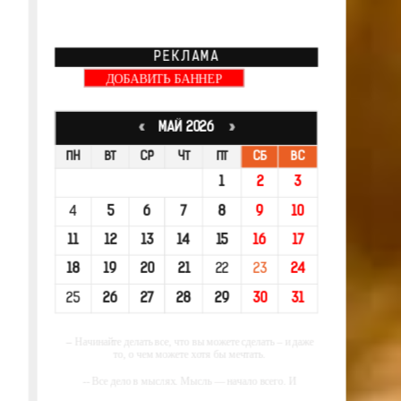
РЕКЛАМА
ДОБАВИТЬ БАННЕР
«
МАЙ 2026
»
ПН
ВТ
СР
ЧТ
ПТ
СБ
ВС
1
2
3
4
5
6
7
8
9
10
11
12
13
14
15
16
17
18
19
20
21
22
23
24
25
26
27
28
29
30
31
-- Начинайте делать все, что вы можете сделать – и даже
то, о чем можете хотя бы мечтать.
-- Все дело в мыслях. Мысль — начало всего. И
мыслями можно управлять. И поэтому главное дело