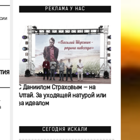
РЕКЛАМА У НАС
сии
тия
С Даниилом Страховым — на
Алтай. За уходящей натурой или
-
за идеалом
а
СЕГОДНЯ ИСКАЛИ