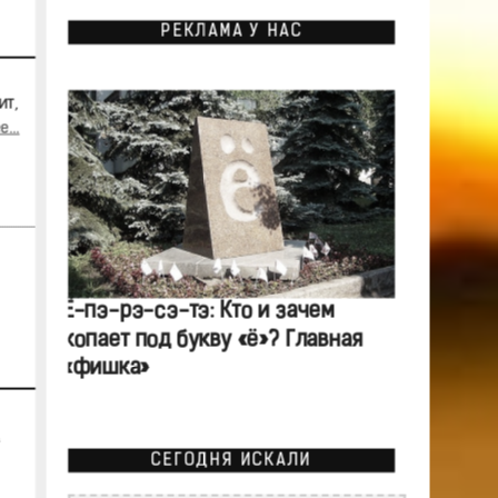
РЕКЛАМА У НАС
ит,
...
Ё-пэ-рэ-сэ-тэ: Кто и зачем
копает под букву «ё»? Главная
«фишка»
СЕГОДНЯ ИСКАЛИ