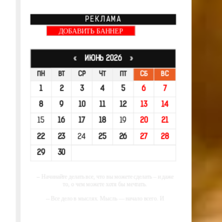
РЕКЛАМА
ДОБАВИТЬ БАННЕР
«
ИЮНЬ 2026
»
ПН
ВТ
СР
ЧТ
ПТ
СБ
ВС
1
2
3
4
5
6
7
8
9
10
11
12
13
14
15
16
17
18
19
20
21
22
23
24
25
26
27
28
29
30
-- Начинайте делать все, что вы можете сделать – и даже
то, о чем можете хотя бы мечтать.
-- Все дело в мыслях. Мысль — начало всего. И
мыслями можно управлять. И поэтому главное дело
совершенствования: работать над мыслями.