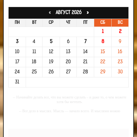
«
АВГУСТ 2026 »
ПН
ВТ
СР
ЧТ
ПТ
СБ
ВС
1
2
3
4
5
6
7
8
9
10
11
12
13
14
15
16
17
18
19
20
21
22
23
24
25
26
27
28
29
30
31
-- Начинайте делать все, что вы можете сделать – и даже то, о чем можете
хотя бы мечтать.
-- Все дело в мыслях. Мысль — начало всего. И мыслями можно
управлять. И поэтому главное дело совершенствования: работать над
мыслями.
-- Идите уверенно по направлению к мечте. Живите той жизнью, которую
вы сами себе придумали.