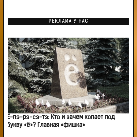
РЕКЛАМА У НАС
Ё-пэ-рэ-сэ-тэ: Кто и зачем копает под
букву «ё»? Главная «фишка»