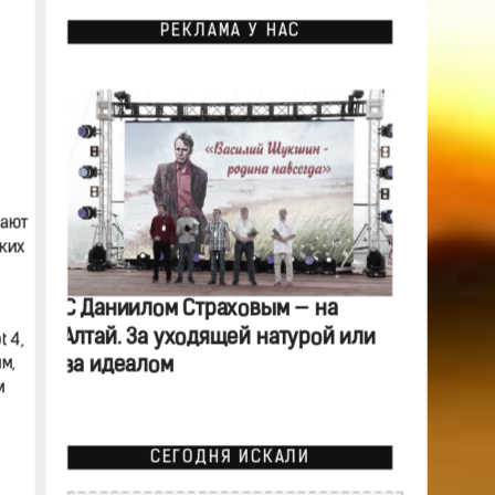
РЕКЛАМА У НАС
дают
ких
С Даниилом Страховым — на
Алтай. За уходящей натурой или
 4,
за идеалом
м,
м
СЕГОДНЯ ИСКАЛИ