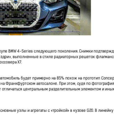
купе BMW 4-Series следующего поколения. Снимки подтверж
ноздри», выполненные в стиле радиаторных решеток флагманс
оссовера X7.
автомобиль будет примерно на 85% похож на прототип Concept
. на Франкфуртском автосалоне. При этом, судя по фотография
ет отличаться центральным разделительным элементом и ины
новные узлы и агрегаты с «тройкой» в кузове G20. В линейку