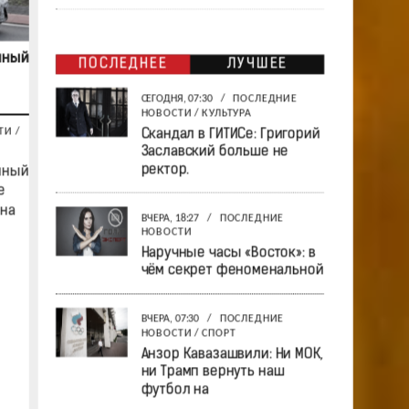
нный
ПОСЛЕДНЕЕ
ЛУЧШЕЕ
СЕГОДНЯ, 07:30
/
ПОСЛЕДНИЕ
НОВОСТИ
/
КУЛЬТУРА
ТИ
/
Скандал в ГИТИСе: Григорий
Заславский больше не
ректор.
нный
е
на
ВЧЕРА, 18:27
/
ПОСЛЕДНИЕ
НОВОСТИ
Наручные часы «Восток»: в
чём секрет феноменальной
ВЧЕРА, 07:30
/
ПОСЛЕДНИЕ
НОВОСТИ
/
СПОРТ
Анзор Кавазашвили: Ни МОК,
ни Трамп вернуть наш
футбол на