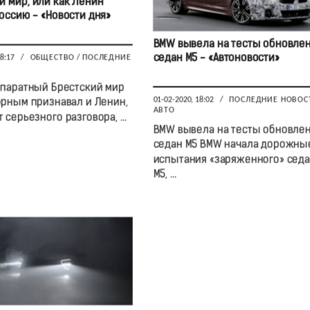
й мир, или как Ленин
оссию - «Новости дня»
BMW вывела на тесты обновле
седан M5 - «Автоновости»
18:17
/
ОБЩЕСТВО
/
ПОСЛЕДНИЕ
сепаратный Брестский мир
01-02-2020, 18:02
/
ПОСЛЕДНИЕ НОВОС
рным признавал и Ленин,
АВТО
 серьезного разговора, ...
BMW вывела на тесты обновле
седан M5 BMW начала дорожны
испытания «заряженного» седа
M5, ...