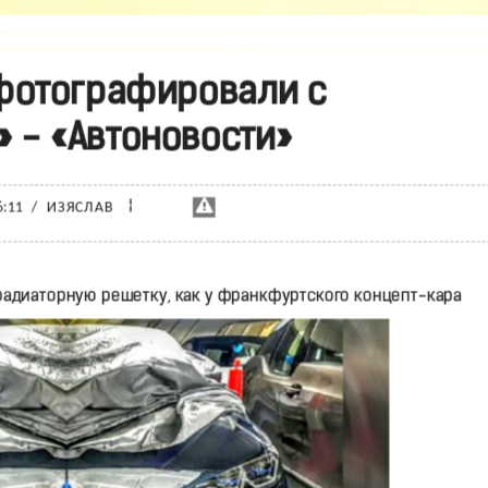
фотографировали с
 - «Автоновости»
¦
6:11
/
ИЗЯСЛАВ
радиаторную решетку, как у франкфуртского концепт-кара