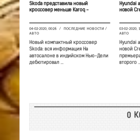
Skoda представила новый
Hyundai 
кроссовер меньше Karoq -
новой Cr
04-02-2020, 00:26
/
ПОСЛЕДНИЕ НОВОСТИ
/
03-02-2020, 
АВТО
АВТО
Новый компактный кроссовер
Hyundai 
Skoda: вся информация На
новой Cr
автосалоне в индийском Нью-Дели
премьера
дебютировал ...
второго ..
0 