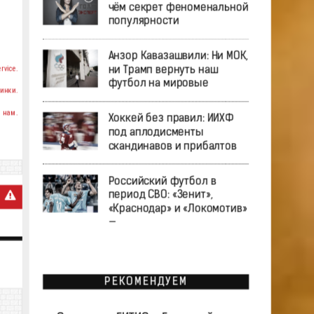
чём секрет феноменальной
популярности
Анзор Кавазашвили: Ни МОК,
rvice.
ни Трамп вернуть наш
футбол на мировые
инки.
 нам.
Хоккей без правил: ИИХФ
под аплодисменты
скандинавов и прибалтов
Российский футбол в
период СВО: «Зенит»,
«Краснодар» и «Локомотив»
—
РЕКОМЕНДУЕМ