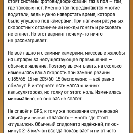
стоят системы фотовидеофиксации, газ в пол — там,
где таковых нет. Именно так передвигаются многие
водители, ведь нужно наверстать время, которое
было упущено под камерами. При наличии разумных
скоростных ограничений нужды гонять и рисковать
не станет. Но этот вариант почему-то ничто
не рассматривает.
Не всё ладно и с самими камерами, массовые жалобы
на штрафы за несуществующее превышение —
обычное явление. Поэтому высчитывать, на сколько
изменилась ваша скорость при замене резины
с 185/65−15 на 205/60−15 бесполезно — всё равно
обманут. В интернете есть масса «шинных
калькуляторов», но толку от этого ноль. Изменилась
минимально, но оно вас не спасёт.
Не спасёт и GPS, к тому же показания спутниковой
навигации нынче «плавают» — много где стоят
«глушилки». Обычный спидометр надёжней, плюс-
минус 2−3 км/ч он всегда показывает и ни от чего