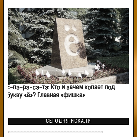
Ё-пэ-рэ-сэ-тэ: Кто и зачем копает под
букву «ё»? Главная «фишка»
СЕГОДНЯ ИСКАЛИ