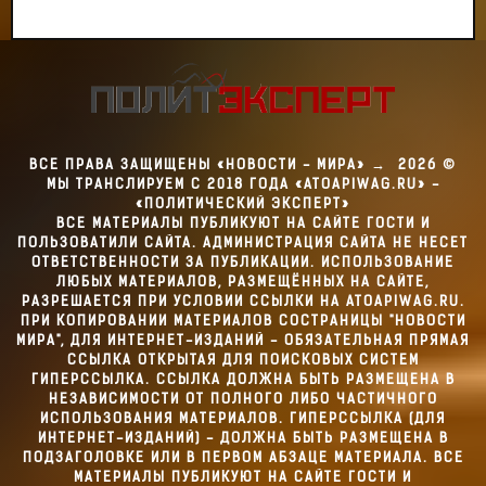
ВСЕ ПРАВА ЗАЩИЩЕНЫ «НОВОСТИ - МИРА»
→
2026
©
МЫ ТРАНСЛИРУЕМ С 2018 ГОДА «ATOAPIWAG.RU» -
«ПОЛИТИЧЕСКИЙ ЭКСПЕРТ»
ВСЕ МАТЕРИАЛЫ ПУБЛИКУЮТ НА САЙТЕ ГОСТИ И
ПОЛЬЗОВАТИЛИ САЙТА. АДМИНИСТРАЦИЯ САЙТА НЕ НЕСЕТ
ОТВЕТСТВЕННОСТИ ЗА ПУБЛИКАЦИИ. ИСПОЛЬЗОВАНИЕ
ЛЮБЫХ МАТЕРИАЛОВ, РАЗМЕЩЁННЫХ НА САЙТЕ,
РАЗРЕШАЕТСЯ ПРИ УСЛОВИИ ССЫЛКИ НА ATOAPIWAG.RU.
ПРИ КОПИРОВАНИИ МАТЕРИАЛОВ СОСТРАНИЦЫ "НОВОСТИ
МИРА", ДЛЯ ИНТЕРНЕТ-ИЗДАНИЙ - ОБЯЗАТЕЛЬНАЯ ПРЯМАЯ
ССЫЛКА ОТКРЫТАЯ ДЛЯ ПОИСКОВЫХ СИСТЕМ
ГИПЕРССЫЛКА. ССЫЛКА ДОЛЖНА БЫТЬ РАЗМЕЩЕНА В
НЕЗАВИСИМОСТИ ОТ ПОЛНОГО ЛИБО ЧАСТИЧНОГО
ИСПОЛЬЗОВАНИЯ МАТЕРИАЛОВ. ГИПЕРССЫЛКА (ДЛЯ
ИНТЕРНЕТ-ИЗДАНИЙ) - ДОЛЖНА БЫТЬ РАЗМЕЩЕНА В
ПОДЗАГОЛОВКЕ ИЛИ В ПЕРВОМ АБЗАЦЕ МАТЕРИАЛА. ВСЕ
МАТЕРИАЛЫ ПУБЛИКУЮТ НА САЙТЕ ГОСТИ И