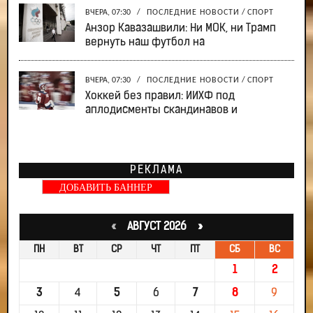
ВЧЕРА, 07:30
/
ПОСЛЕДНИЕ НОВОСТИ
/
СПОРТ
Анзор Кавазашвили: Ни МОК, ни Трамп
вернуть наш футбол на
ВЧЕРА, 07:30
/
ПОСЛЕДНИЕ НОВОСТИ
/
СПОРТ
Хоккей без правил: ИИХФ под
аплодисменты скандинавов и
РЕКЛАМА
ДОБАВИТЬ БАННЕР
«
АВГУСТ 2026 »
ПН
ВТ
СР
ЧТ
ПТ
СБ
ВС
1
2
3
4
5
6
7
8
9