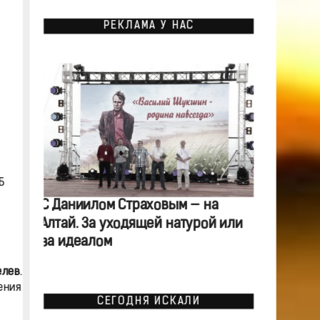
РЕКЛАМА У НАС
Б
С Даниилом Страховым — на
Алтай. За уходящей натурой или
за идеалом
елев
.
ения
СЕГОДНЯ ИСКАЛИ