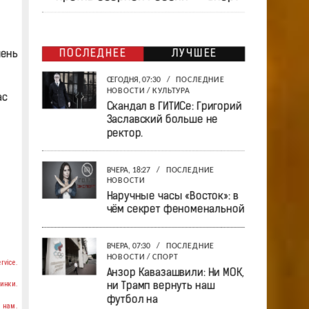
ПОСЛЕДНЕЕ
ЛУЧШЕЕ
чень
СЕГОДНЯ, 07:30
/
ПОСЛЕДНИЕ
НОВОСТИ
/
КУЛЬТУРА
ас
Скандал в ГИТИСе: Григорий
Заславский больше не
ректор.
ВЧЕРА, 18:27
/
ПОСЛЕДНИЕ
НОВОСТИ
Наручные часы «Восток»: в
чём секрет феноменальной
ВЧЕРА, 07:30
/
ПОСЛЕДНИЕ
НОВОСТИ
/
СПОРТ
rvice.
Анзор Кавазашвили: Ни МОК,
инки.
ни Трамп вернуть наш
футбол на
 нам.