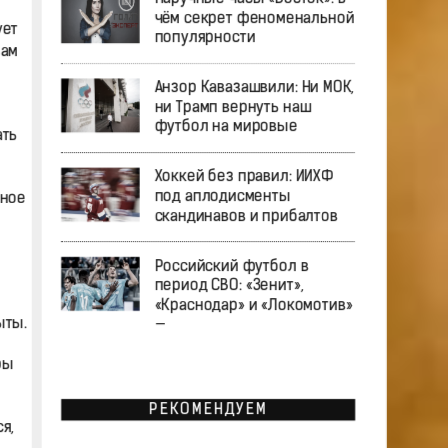
чём секрет феноменальной
ует
популярности
нам
Анзор Кавазашвили: Ни МОК,
ни Трамп вернуть наш
футбол на мировые
ать
Хоккей без правил: ИИХФ
под аплодисменты
нное
скандинавов и прибалтов
Российский футбол в
период СВО: «Зенит»,
«Краснодар» и «Локомотив»
ыты.
—
ры
РЕКОМЕНДУЕМ
я,