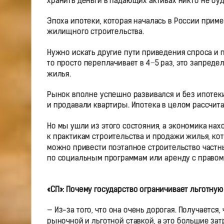
хранить деньги в падающих активах никто не буд
Эпоха ипотеки, которая началась в России приме
жилищного строительства.
Нужно искать другие пути приведения спроса и п
то просто переплачивает в 4−5 раз, это запред
жилья.
Рынок вполне успешно развивался и без ипотек
и продавали квартиры. Ипотека в целом рассчита
Но мы ушли из этого состояния, а экономика нах
к практикам строительства и продажи жилья, ко
можно привести поэтапное строительство частн
по социальным программам или аренду с право
«СП»: Почему государство ограничивает льготную
— Из-за того, что она очень дорогая. Получаетс
рыночной и льготной ставкой, а это большие зат