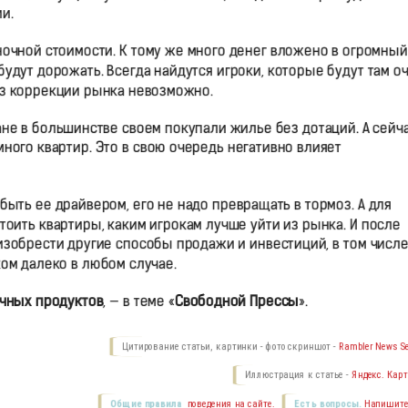
и.
очной стоимости. К тому же много денег вложено в огромный
будут дорожать. Всегда найдутся игроки, которые будут там о
ез коррекции рынка невозможно.
ане в большинстве своем покупали жилье без дотаций. А сейч
ного квартир. Это в свою очередь негативно влияет
ыть ее драйвером, его не надо превращать в тормоз. А для
оить квартиры, каким игрокам лучше уйти из рынка. И после
зобрести другие способы продажи и инвестиций, в том числе
ком далеко в любом случае.
ечных продуктов
, — в теме «
Свободной Прессы
».
Цитирование статьи, картинки - фото скриншот -
Rambler News Se
Иллюстрация к статье -
Яндекс. Карт
Общие правила
поведения на сайте.
Есть вопросы.
Напишите