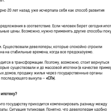
ет.
рно 20 лет назад, уже исчерпала себя как способ развития
редложения в соответствие. Если человек берет сегодня ипот
ельные цены. Возможно, нужно применять другие способы пок
и. Существовали девелоперы, которые спокойно строили
на на стабильные времена, когда все предсказуемо.
одится в трансформации. Поэтому, возможно, стоит вернуться
торые существовали и до массовой ипотеки (в качестве приме
ых домов, продажу жилья через государственные органы
м последующего выкупа —
«СП»
).
 ипотеку?
я, что государству приходится компенсировать разницу между
раты. Ситуация тупиковая. Понятно, что девелоперам удобно