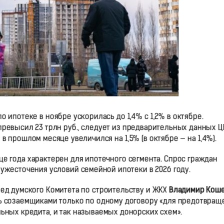
ипотеке в ноябре ускорилась до 1,4% с 1,2% в октябре.
евысил 23 трлн руб., следует из предварительных данных Ц
 прошлом месяце увеличился на 1,5% (в октябре — на 1,4%).
це года характерен для ипотечного сегмента. Спрос граждан
ужесточения условий семейной ипотеки в 2026 году.
ед думского Комитета по строительству и ЖКХ
Владимир Кош
ть созаемщиками только по одному договору «для предотвращ
льных кредита, и так называемых донорских схем».