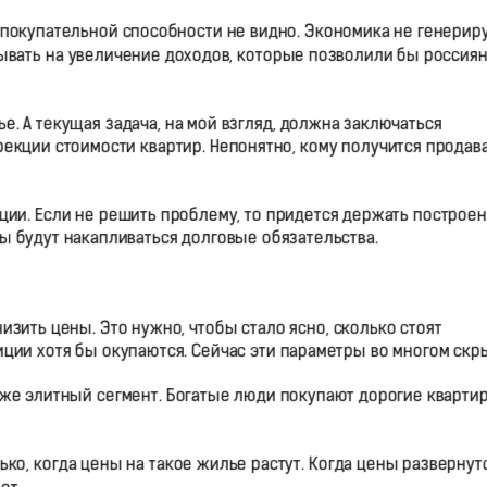
 покупательной способности не видно. Экономика не генерир
тывать на увеличение доходов, которые позволили бы россия
е. А текущая задача, на мой взгляд, должна заключаться
екции стоимости квартир. Непонятно, кому получится продав
ции. Если не решить проблему, то придется держать построе
вы будут накапливаться долговые обязательства.
изить цены. Это нужно, чтобы стало ясно, сколько стоят
иции хотя бы окупаются. Сейчас эти параметры во многом скр
т же элитный сегмент. Богатые люди покупают дорогие кварти
ько, когда цены на такое жилье растут. Когда цены развернутс