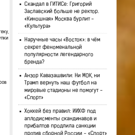
Скандал в ГИТИСе: Григорий
Заславский больше не ректор.
«Киношная» Москва бурлит -
«Культура»
еку,
упки
Наручные часы «Восток»: в чём
секрет феноменальной
популярности легендарного
бренда?
Анзор Кавазашвили: Ни МОК, ни
ров
Трамп вернуть наш футбол на
мировые стадионы не помогут -
«Спорт»
Хоккей без правил: ИИХФ под
аплодисменты скандинавов и
прибалтов продлила санкции
против сборной России - «Спорт»