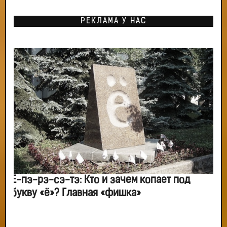
РЕКЛАМА У НАС
Ё-пэ-рэ-сэ-тэ: Кто и зачем копает под
букву «ё»? Главная «фишка»