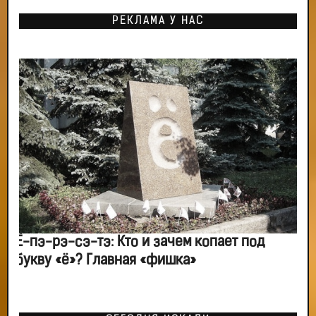
РЕКЛАМА У НАС
Ё-пэ-рэ-сэ-тэ: Кто и зачем копает под
букву «ё»? Главная «фишка»