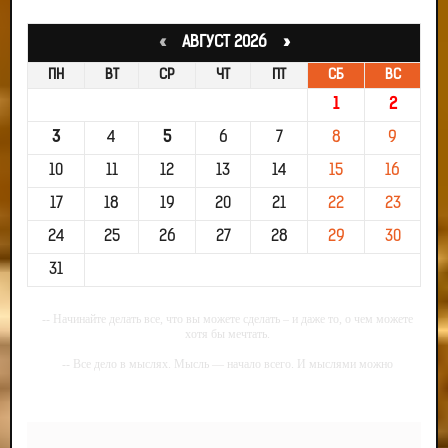
«
АВГУСТ 2026 »
ПН
ВТ
СР
ЧТ
ПТ
СБ
ВС
1
2
3
4
5
6
7
8
9
10
11
12
13
14
15
16
17
18
19
20
21
22
23
24
25
26
27
28
29
30
31
-- Начинайте делать все, что вы можете сделать – и даже то, о чем можете
хотя бы мечтать.
-- Все дело в мыслях. Мысль — начало всего. И мыслями можно
управлять. И поэтому главное дело совершенствования: работать над
мыслями.
-- Идите уверенно по направлению к мечте. Живите той жизнью, которую
вы сами себе придумали.