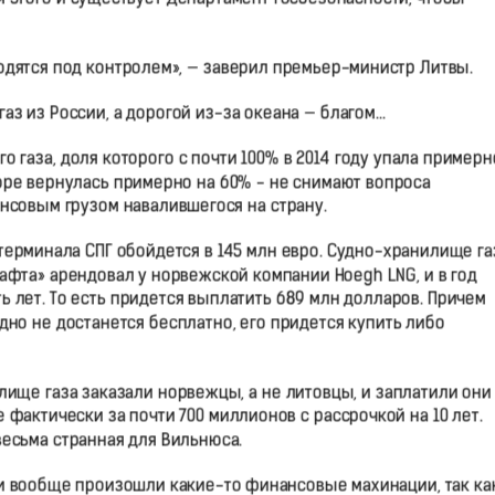
ходятся под контролем», — заверил премьер-министр Литвы.
аз из России, а дорогой из-за океана — благом…
 газа, доля которого с почти 100% в 2014 году упала примерн
коре вернулась примерно на 60% - не снимают вопроса
нсовым грузом навалившегося на страну.
 терминала СПГ обойдется в 145 млн евро. Судно-хранилище га
фта» арендовал у норвежской компании Hoegh LNG, и в год
ть лет. То есть придется выплатить 689 млн долларов. Причем
удно не достанется бесплатно, его придется купить либо
лище газа заказали норвежцы, а не литовцы, и заплатили они
фактически за почти 700 миллионов с рассрочкой на 10 лет.
весьма странная для Вильнюса.
или вообще произошли какие-то финансовые махинации, так ка