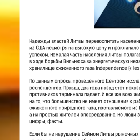
Надежды властей Литвы перевоспитать населени
из США несмотря на высокую цену и проклинало
успехом. Немалая часть населения Литвы полагае
в ходе борьбы Вильнюса за энергетическую нез
хранилище сжиженного газа Independence («Неза
По данным опроса, проведенного Центром иссле
респондентов. Правда, два года назад этот показ
противников терминала падает. И все же всех ж
на то, что большинство не имеет отношения к раб
сжиженного природного газа, поставляемого из
а на простых жителей опосредованно. Но люди з
цифры, факты.
Если бы не нарушение Сеймом Литвы рыночных п