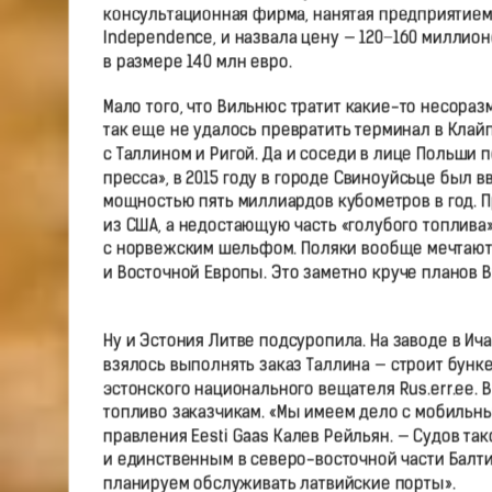
консультационная фирма, нанятая предприятием 
Independence, и назвала цену — 120−160 миллион
в размере 140 млн евро.
Мало того, что Вильнюс тратит какие-то несораз
так еще не удалось превратить терминал в Клай
с Таллином и Ригой. Да и соседи в лице Польши
пресса», в 2015 году в городе Свиноуйсьце был
мощностью пять миллиардов кубометров в год. П
из США, а недостающую часть «голубого топлива
с норвежским шельфом. Поляки вообще мечтают о
и Восточной Европы. Это заметно круче планов В
Ну и Эстония Литве подсуропила. На заводе в И
взялось выполнять заказ Таллина — строит бунке
эстонского национального вещателя Rus.err.ee. 
топливо заказчикам. «Мы имеем дело с мобильны
правления Eesti Gaas Калев Рейльян. — Судов так
и единственным в северо-восточной части Балти
планируем обслуживать латвийские порты».