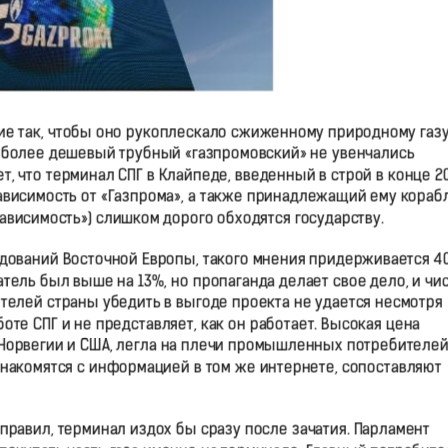
е так, чтобы оно рукоплескало сжиженному природному газ
 более дешевый трубный «газпромовский» не увенчались
т, что терминал СПГ в Клайпеде, введенный в строй в конце 2
ависимость от «Газпрома», а также принадлежащий ему кораб
висимость») слишком дорого обходятся государству.
дований Восточной Европы, такого мнения придерживается 4
атель был выше на 13%, но пропаганда делает свое дело, и чи
ителей страны убедить в выгоде проекта не удается несмотря
оте СПГ и не представляет, как он работает. Высокая цена
 Норвегии и США, легла на плечи промышленных потребителей
накомятся с информацией в том же интернете, сопоставляют
равил, терминал издох бы сразу после зачатия. Парламент