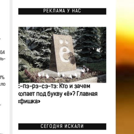
РЕКЛАМА У НАС
у
014
ль-
0%
сло
Ё-пэ-рэ-сэ-тэ: Кто и зачем
копает под букву «ё»? Главная
«фишка»
,
СЕГОДНЯ ИСКАЛИ