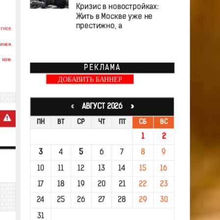
Кризис в новостройках:
Жить в Москве уже не
престижно, а
rvice.
инки.
 нам.
РЕКЛАМА
ДОБАВИТЬ БАННЕР
«
АВГУСТ 2026 »
ПН
ВТ
СР
ЧТ
ПТ
СБ
ВС
1
2
3
4
5
6
7
8
9
10
11
12
13
14
15
16
17
18
19
20
21
22
23
24
25
26
27
28
29
30
31