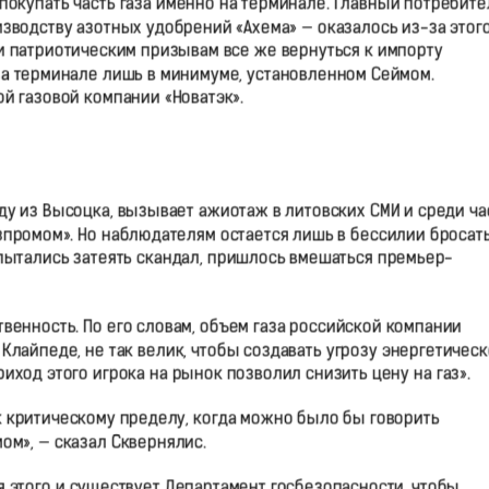
окупать часть газа именно на терминале. Главный потребите
изводству азотных удобрений «Ахема» — оказалось из-за этог
и патриотическим призывам все же вернуться к импорту
 на терминале лишь в минимуме, установленном Сеймом.
ой газовой компании «Новатэк».
у из Высоцка, вызывает ажиотаж в литовских СМИ и среди ча
Газпромом». Но наблюдателям остается лишь в бессилии бросат
пытались затеять скандал, пришлось вмешаться премьер-
енность. По его словам, объем газа российской компании
Клайпеде, не так велик, чтобы создавать угрозу энергетичес
риход этого игрока на рынок позволил снизить цену на газ».
к критическому пределу, когда можно было бы говорить
ом», — сказал Сквернялис.
ля этого и существует Департамент госбезопасности, чтобы