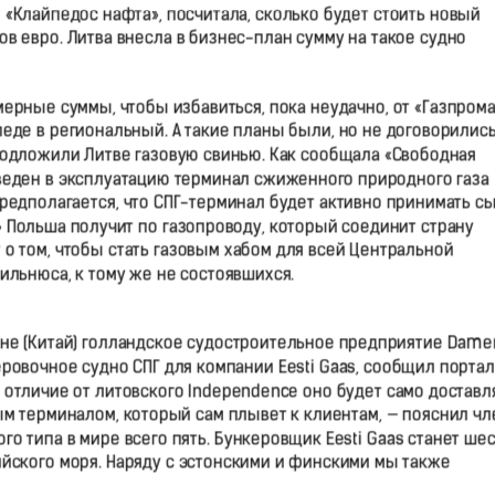
«Клайпедос нафта», посчитала, сколько будет стоить новый
ов евро. Литва внесла в бизнес-план сумму на такое судно
мерные суммы, чтобы избавиться, пока неудачно, от «Газпрома
педе в региональный. А такие планы были, но не договорилис
 подложили Литве газовую свинью. Как сообщала «Свободная
 введен в эксплуатацию терминал сжиженного природного газа
редполагается, что СПГ-терминал будет активно принимать с
» Польша получит по газопроводу, который соединит страну
 том, чтобы стать газовым хабом для всей Центральной
ильнюса, к тому же не состоявшихся.
чане (Китай) голландское судостроительное предприятие Dame
ровочное судно СПГ для компании Eesti Gaas, сообщил портал
В отличие от литовского Independence оно будет само доставл
м терминалом, который сам плывет к клиентам, — пояснил чл
ого типа в мире всего пять. Бункеровщик Eesti Gaas станет ше
йского моря. Наряду с эстонскими и финскими мы также