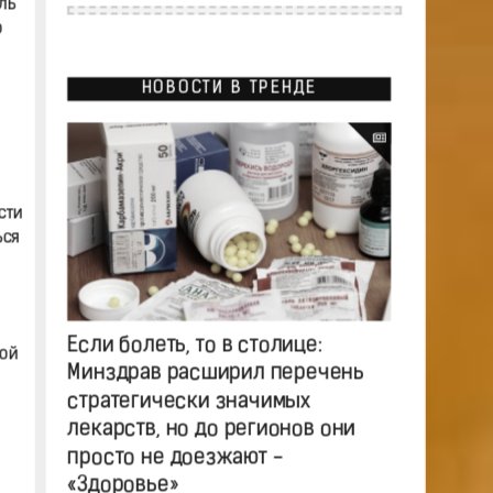
ль
о
НОВОСТИ В ТРЕНДЕ
сти
ься
Если болеть, то в столице:
кой
Минздрав расширил перечень
стратегически значимых
лекарств, но до регионов они
просто не доезжают -
«Здоровье»