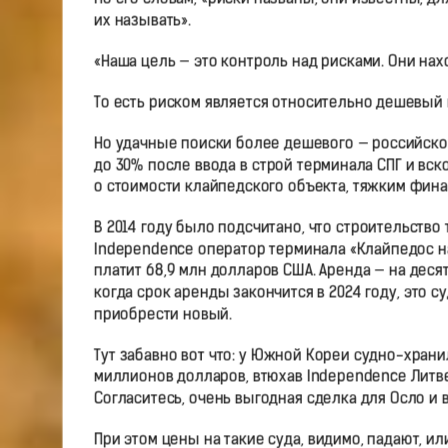
их называть».
«Наша цель — это контроль над рисками. Они на
То есть риском является относительно дешевый г
Но удачные поиски более дешевого — российского
до 30% после ввода в строй терминала СПГ и вс
о стоимости клайпедского объекта, тяжким фина
В 2014 году было подсчитано, что строительство
Independence оператор терминала «Клайпедос на
платит 68,9 млн долларов США. Аренда — на деся
когда срок аренды закончится в 2024 году, это с
приобрести новый.
Тут забавно вот что: у Южной Кореи судно-храни
миллионов долларов, втюхав Independence Литве 
Согласитесь, очень выгодная сделка для Осло и 
При этом цены на такие суда, видимо, падают, 