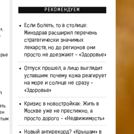
РЕКОМЕНДУЕМ
Если болеть, то в столице:
»,
Минздрав расширил перечень
ь
стратегически значимых
лекарств, но до регионов они
просто не доезжают - «Здоровье»
ырье
Отпуск прошел, а лицо выглядит
уставшим: почему кожа реагирует
на море и солнце не сразу -
«Здоровье»
n
Кризис в новостройках: Жить в
ять
Москве уже не престижно, а
ен
просто дорого - «Недвижимость»
стым
Новый антирекорд? «Крышам» в