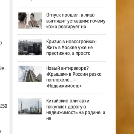
Отпуск прошел, а лицо
выглядит уставшим: почему
кожа реагирует на
Кризис в новостройках:
о
Жить в Москве уже не
престижно, а просто
за
Новый антирекорд?
«Крышам» в России резко
поплохело… -
«Недвижимость»
Китайские олигархи
 250
покупают дорогую
недвижимость на родине, а
не
к