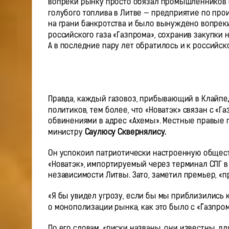
вопреки рынку просто обязал промышленников п
голубого топлива в Литве — предприятие по про
на грани банкротства и было вынуждено вопрек
российского газа «Газпрома», сохранив закупки
А в последние пару лет обратилось и к российск
Правда, каждый газовоз, прибывающий в Клайпед
политиков, тем более, что «Новатэк» связан с «
обвинениями в адрес «Ахемы». Местные правые 
министру
Саулюсу Сквернялису.
Он успокоил патриотически настроенную обществ
«Новатэк», импортируемый через терминал СПГ в 
независимости Литвы. Зато, заметил премьер, «п
«Я бы увидел угрозу, если бы мы приблизились 
о монополизации рынка, как это было с «Газпром
По его словам, «риски названы, они известны, д