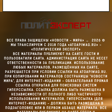
ВСЕ ПРАВА ЗАЩИЩЕНЫ «НОВОСТИ - МИРА»
→
2026
©
МЫ ТРАНСЛИРУЕМ С 2018 ГОДА «ATOAPIWAG.RU» -
«ПОЛИТИЧЕСКИЙ ЭКСПЕРТ»
ВСЕ МАТЕРИАЛЫ ПУБЛИКУЮТ НА САЙТЕ ГОСТИ И
ПОЛЬЗОВАТИЛИ САЙТА. АДМИНИСТРАЦИЯ САЙТА НЕ НЕСЕТ
ОТВЕТСТВЕННОСТИ ЗА ПУБЛИКАЦИИ. ИСПОЛЬЗОВАНИЕ
ЛЮБЫХ МАТЕРИАЛОВ, РАЗМЕЩЁННЫХ НА САЙТЕ,
РАЗРЕШАЕТСЯ ПРИ УСЛОВИИ ССЫЛКИ НА ATOAPIWAG.RU.
ПРИ КОПИРОВАНИИ МАТЕРИАЛОВ СОСТРАНИЦЫ "НОВОСТИ
МИРА", ДЛЯ ИНТЕРНЕТ-ИЗДАНИЙ - ОБЯЗАТЕЛЬНАЯ ПРЯМАЯ
ССЫЛКА ОТКРЫТАЯ ДЛЯ ПОИСКОВЫХ СИСТЕМ
ГИПЕРССЫЛКА. ССЫЛКА ДОЛЖНА БЫТЬ РАЗМЕЩЕНА В
НЕЗАВИСИМОСТИ ОТ ПОЛНОГО ЛИБО ЧАСТИЧНОГО
ИСПОЛЬЗОВАНИЯ МАТЕРИАЛОВ. ГИПЕРССЫЛКА (ДЛЯ
ИНТЕРНЕТ-ИЗДАНИЙ) - ДОЛЖНА БЫТЬ РАЗМЕЩЕНА В
ПОДЗАГОЛОВКЕ ИЛИ В ПЕРВОМ АБЗАЦЕ МАТЕРИАЛА. ВСЕ