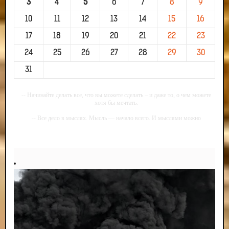
3
4
5
6
7
8
9
10
11
12
13
14
15
16
17
18
19
20
21
22
23
24
25
26
27
28
29
30
31
-- Начинайте делать все, что вы можете сделать – и даже то, о чем можете
хотя бы мечтать.
-- Все дело в мыслях. Мысль — начало всего. И мыслями можно
управлять. И поэтому главное дело совершенствования: работать над
мыслями.
-- Идите уверенно по направлению к мечте. Живите той жизнью, которую
вы сами себе придумали.
-- Самое большое богатство — это ум. Самая большая нищета — глупость.
Из всех страхов самый пугающий — самолюбование.
-- Лучшее, что можно сделать с хорошим советом, это пропустить его
мимо ушей. Он никогда не бывает полезен никому, кроме того, кто его дал.
-- Люблю давать советы и очень не люблю, когда их дают мне.