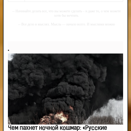
-- Начинайте делать все, что вы можете сделать – и даже то, о чем можете
хотя бы мечтать.
-- Все дело в мыслях. Мысль — начало всего. И мыслями можно
управлять. И поэтому главное дело совершенствования: работать над
мыслями.
-- Идите уверенно по направлению к мечте. Живите той жизнью, которую
вы сами себе придумали.
-- Самое большое богатство — это ум. Самая большая нищета — глупость.
Из всех страхов самый пугающий — самолюбование.
-- Лучшее, что можно сделать с хорошим советом, это пропустить его
мимо ушей. Он никогда не бывает полезен никому, кроме того, кто его дал.
-- Люблю давать советы и очень не люблю, когда их дают мне.
Чем пахнет ночной кошмар: «Русские