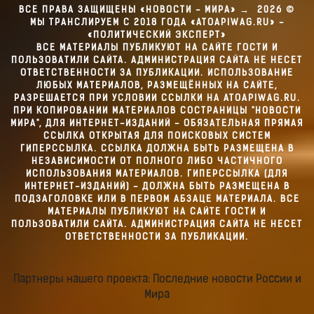
ВСЕ ПРАВА ЗАЩИЩЕНЫ «НОВОСТИ - МИРА»
→
2026
©
МЫ ТРАНСЛИРУЕМ С 2018 ГОДА «ATOAPIWAG.RU» -
«ПОЛИТИЧЕСКИЙ ЭКСПЕРТ»
ВСЕ МАТЕРИАЛЫ ПУБЛИКУЮТ НА САЙТЕ ГОСТИ И
ПОЛЬЗОВАТИЛИ САЙТА. АДМИНИСТРАЦИЯ САЙТА НЕ НЕСЕТ
ОТВЕТСТВЕННОСТИ ЗА ПУБЛИКАЦИИ. ИСПОЛЬЗОВАНИЕ
ЛЮБЫХ МАТЕРИАЛОВ, РАЗМЕЩЁННЫХ НА САЙТЕ,
РАЗРЕШАЕТСЯ ПРИ УСЛОВИИ ССЫЛКИ НА ATOAPIWAG.RU.
ПРИ КОПИРОВАНИИ МАТЕРИАЛОВ СОСТРАНИЦЫ "НОВОСТИ
МИРА", ДЛЯ ИНТЕРНЕТ-ИЗДАНИЙ - ОБЯЗАТЕЛЬНАЯ ПРЯМАЯ
ССЫЛКА ОТКРЫТАЯ ДЛЯ ПОИСКОВЫХ СИСТЕМ
ГИПЕРССЫЛКА. ССЫЛКА ДОЛЖНА БЫТЬ РАЗМЕЩЕНА В
НЕЗАВИСИМОСТИ ОТ ПОЛНОГО ЛИБО ЧАСТИЧНОГО
ИСПОЛЬЗОВАНИЯ МАТЕРИАЛОВ. ГИПЕРССЫЛКА (ДЛЯ
ИНТЕРНЕТ-ИЗДАНИЙ) - ДОЛЖНА БЫТЬ РАЗМЕЩЕНА В
ПОДЗАГОЛОВКЕ ИЛИ В ПЕРВОМ АБЗАЦЕ МАТЕРИАЛА. ВСЕ
МАТЕРИАЛЫ ПУБЛИКУЮТ НА САЙТЕ ГОСТИ И
ПОЛЬЗОВАТИЛИ САЙТА. АДМИНИСТРАЦИЯ САЙТА НЕ НЕСЕТ
ОТВЕТСТВЕННОСТИ ЗА ПУБЛИКАЦИИ.
Партнеры нашего проекта: Последние новости России и
Мира