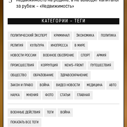
недвижимость на родине, а не выводят капиталы
за рубеж - «Недвижимость»
КАТЕГОРИИ - ТЕГИ
ПОЛИТИЧЕСКИЙ ЭКСПЕРТ
КРИМИНАЛ
ЭКОНОМИКА
ПОЛИТИКА
РЕЛИГИЯ
КУЛЬТУРА
ИНОПРЕССА
В МИРЕ
НОВОСТИ РОССИИ
ВОЕННОЕ ОБОЗРЕНИЕ
СПОРТ
АРМИЯ
ПРОИСШЕСТВИЯ
КОРРУПЦИЯ
NEWS-FRONT
ПУТЕШЕСТВИЯ
ОБЩЕСТВО
ОБРАЗОВАНИЕ
ЗДРАВООХРАНЕНИЕ
ЗАКОН И ПРАВО
ВОЙНА
ВИДЕО НОВОСТИ
МЕДИЦИНА
АВТО
НАУКА
МНЕНИЯ
ФОТО
СТАТЬИ
ГЛАВНАЯ
ВОЕННЫЕ ДЕЙСТВИЯ
ТЕГИ
ВОЙНА
ПОКАЗАТЬ ВСЕ ТЕГИ