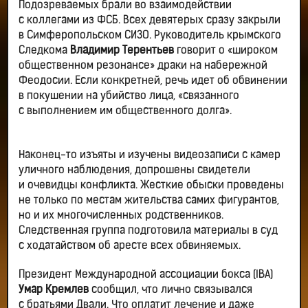
Подозреваемых брали во взаимодействии
с коллегами из ФСБ. Всех девятерых сразу закрыли
в Симферопольском СИЗО. Руководитель крымского
Следкома
Владимир Терентьев
говорит о «широком
общественном резонансе» драки на набережной
Феодосии. Если конкретней, речь идет об обвинении
в покушении на убийство лица, «связанного
с выполнением им общественного долга».
Наконец-то изъяты и изучены видеозаписи с камер
уличного наблюдения, допрошены свидетели
и очевидцы конфликта. Жесткие обыски проведены
не только по местам жительства самих фигурантов,
но и их многочисленных родственников.
Следственная группа подготовила материалы в суд
с ходатайством об аресте всех обвиняемых.
Президент Международной ассоциации бокса (IBA)
Умар Кремлев
сообщил, что лично связывался
с братьями Двали. Что оплатит лечение и даже