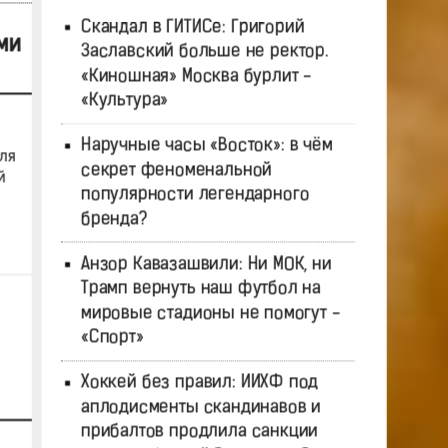
Скандал в ГИТИСе: Григорий
ми
Заславский больше не ректор.
«Киношная» Москва бурлит -
«Культура»
Наручные часы «Восток»: в чём
ля
секрет феноменальной
й
популярности легендарного
бренда?
Анзор Кавазашвили: Ни МОК, ни
Трамп вернуть наш футбол на
мировые стадионы не помогут -
«Спорт»
Хоккей без правил: ИИХФ под
аплодисменты скандинавов и
прибалтов продлила санкции