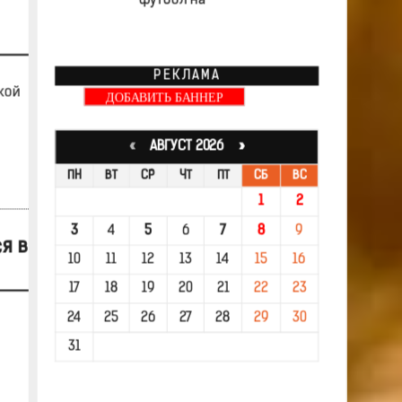
футбол на
РЕКЛАМА
кой
ДОБАВИТЬ БАННЕР
«
АВГУСТ 2026 »
ПН
ВТ
СР
ЧТ
ПТ
СБ
ВС
1
2
3
4
5
6
7
8
9
я в
10
11
12
13
14
15
16
17
18
19
20
21
22
23
24
25
26
27
28
29
30
31