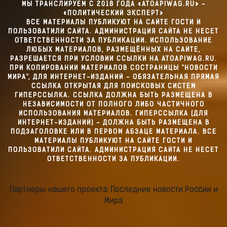
МЫ ТРАНСЛИРУЕМ С 2018 ГОДА «ATOAPIWAG.RU» -
«ПОЛИТИЧЕСКИЙ ЭКСПЕРТ»
ВСЕ МАТЕРИАЛЫ ПУБЛИКУЮТ НА САЙТЕ ГОСТИ И
ПОЛЬЗОВАТИЛИ САЙТА. АДМИНИСТРАЦИЯ САЙТА НЕ НЕСЕТ
ОТВЕТСТВЕННОСТИ ЗА ПУБЛИКАЦИИ. ИСПОЛЬЗОВАНИЕ
ЛЮБЫХ МАТЕРИАЛОВ, РАЗМЕЩЁННЫХ НА САЙТЕ,
РАЗРЕШАЕТСЯ ПРИ УСЛОВИИ ССЫЛКИ НА ATOAPIWAG.RU.
ПРИ КОПИРОВАНИИ МАТЕРИАЛОВ СОСТРАНИЦЫ "НОВОСТИ
МИРА", ДЛЯ ИНТЕРНЕТ-ИЗДАНИЙ - ОБЯЗАТЕЛЬНАЯ ПРЯМАЯ
ССЫЛКА ОТКРЫТАЯ ДЛЯ ПОИСКОВЫХ СИСТЕМ
ГИПЕРССЫЛКА. ССЫЛКА ДОЛЖНА БЫТЬ РАЗМЕЩЕНА В
НЕЗАВИСИМОСТИ ОТ ПОЛНОГО ЛИБО ЧАСТИЧНОГО
ИСПОЛЬЗОВАНИЯ МАТЕРИАЛОВ. ГИПЕРССЫЛКА (ДЛЯ
ИНТЕРНЕТ-ИЗДАНИЙ) - ДОЛЖНА БЫТЬ РАЗМЕЩЕНА В
ПОДЗАГОЛОВКЕ ИЛИ В ПЕРВОМ АБЗАЦЕ МАТЕРИАЛА. ВСЕ
МАТЕРИАЛЫ ПУБЛИКУЮТ НА САЙТЕ ГОСТИ И
ПОЛЬЗОВАТИЛИ САЙТА. АДМИНИСТРАЦИЯ САЙТА НЕ НЕСЕТ
ОТВЕТСТВЕННОСТИ ЗА ПУБЛИКАЦИИ.
Партнеры нашего проекта: Последние новости России и
Мира