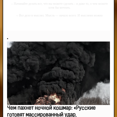
-- Начинайте делать все, что вы можете сделать – и даже то, о чем можете
хотя бы мечтать.
-- Все дело в мыслях. Мысль — начало всего. И мыслями можно
управлять. И поэтому главное дело совершенствования: работать над
мыслями.
-- Идите уверенно по направлению к мечте. Живите той жизнью, которую
вы сами себе придумали.
-- Самое большое богатство — это ум. Самая большая нищета — глупость.
Из всех страхов самый пугающий — самолюбование.
-- Лучшее, что можно сделать с хорошим советом, это пропустить его
мимо ушей. Он никогда не бывает полезен никому, кроме того, кто его дал.
-- Люблю давать советы и очень не люблю, когда их дают мне.
Чем пахнет ночной кошмар: «Русские
готовят массированный удар,