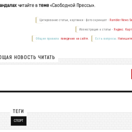
кандалах
читайте в
теме
«Свободной Прессы».
Цитирование статьи, картинки - фото скриншот -
Rambler News Se
Иллюстрация к статье -
Яндекс. Карт
Общие правила
поведения на сайте.
Есть вопросы.
Напишите
ЩАЯ НОВОСТЬ ЧИТАТЬ
ТЕГИ
СПОРТ