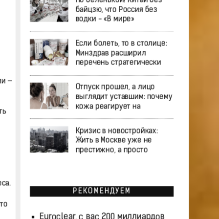
По беленькой! Китай без
байцзю, что Россия без
водки - «В мире»
Если болеть, то в столице:
Минздрав расширил
перечень стратегически
ии —
Отпуск прошел, а лицо
выглядит уставшим: почему
кожа реагирует на
ть
Кризис в новостройках:
Жить в Москве уже не
престижно, а просто
са.
РЕКОМЕНДУЕМ
то
Euroclear, с вас 200 миллиардов