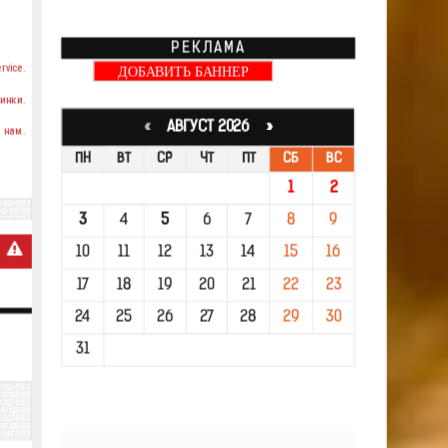
РЕКЛАМА
rvice.
ДОБАВИТЬ БАННЕР
инки.
«
АВГУСТ 2026 »
 нам.
ПН
ВТ
СР
ЧТ
ПТ
СБ
ВС
1
2
3
4
5
6
7
8
9
10
11
12
13
14
15
16
17
18
19
20
21
22
23
24
25
26
27
28
29
30
31