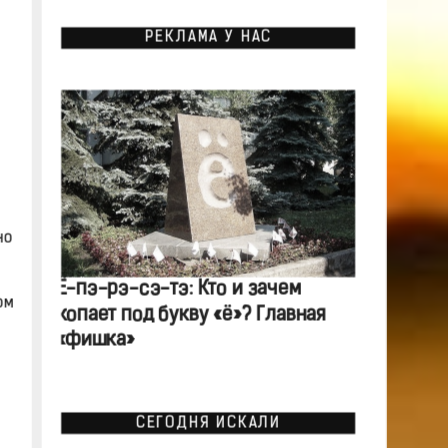
РЕКЛАМА У НАС
но
Ё-пэ-рэ-сэ-тэ: Кто и зачем
ом
копает под букву «ё»? Главная
«фишка»
СЕГОДНЯ ИСКАЛИ