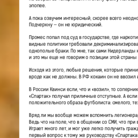
эпопее.
А пока озвучим интересный, скорее всего неодно
Подчеркну — он не юридический.
Промес попал под суд в государстве, где наркот
видные политики требовали декриминализироват
однополые браки. По мне, так сами Нидерланды
и это мы еще не говорим о позиции этой страны
Исходя из этого, любые решения, которые прини
вроде как не должны. В РФ кокаин он не ввозил 
В России Квинси если, что и «возил», то соперник
«Спартак» получал приличные отступные. А если 
положительного образа футболиста: смелого, тех
Вряд ли мы вообще можем вспомнить легионера, 
Ведь что на поле, что в общении со СМИ, что пр
Играет много лет, и мог уже легко получить гражд
первый вопрос к тому же руководству «Спартака»