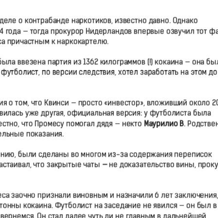
деле о контрабанде наркотиков, известно давно. Однако
4 года — тогда прокурор Нидерландов впервые озвучил тот фа
а причастным к наркокартелю.
ла ввезена партия из 1362 килограммов (!) кокаина — она бы
 футболист, по версии следствия, хотел заработать на этом до
я о том, что Квинси — просто «инвестор», вложивший около 2
явилась уже другая, официальная версия: у футболиста была
стно, что Промесу помогал дядя — некто
Маурилио В
. Родстве
ельные показания.
лению, были сделаны во многом из-за содержания переписок
настаивал, что закрытые чаты
—
не доказательство вины, прок
меса заочно признали виновным и назначили 6 лет заключения,
5 тонны кокаина. Футболист на заседание не явился — он был в
 вернемся. Он стал далее чуть ли не главным в дальнейшей