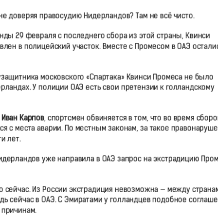
, не доверяя правосудию Нидерландов? Там не всё чисто.
нды 29 февраля с последнего сбора из этой страны, Квинси
влен в полицейский участок. Вместе с Промесом в ОАЭ остали
узащитника московского «Спартака» Квинси Промеса не было
рландах. У полиции ОАЭ есть свои претензии к голландскому
т
Иван Карпов
, спортсмен обвиняется в том, что во время сборо
ся с места аварии. По местным законам, за такое правонаруш
и лет.
Нидерландов уже направила в ОАЭ запрос на экстрадицию Про
о сейчас. Из России экстрадиция невозможна — между страна
дь сейчас в ОАЭ. С Эмиратами у голландцев подобное соглаш
 причинам.