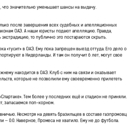
, что значительно уменьшает шансы на выдачу.
олько после завершения всех судебных и апелляционных
законам ОАЭ. А наши юристы подают апелляцию. Правда,
ь экстрадицию, то публично это постараются скрыть.
 «тусит» в ОАЭ. Ему пока запрещен выезд оттуда. Его дело о
портируют в Нидерланды. И там он получит 6 лет, могут свое
ежнему находится в ОАЭ. Клуб с ним на связи и оказывает
льств, которые не позволили ему своевременно прилететь
«Спартаке». Тем более у последних ещё и стадион не приняли
ят, запасаемся поп-корном.
я вничью. Несмотря на девять бразильцев в составе газпромовц
и — 0:0. Наверное, Промеса не хватило. Ему не до футбола.