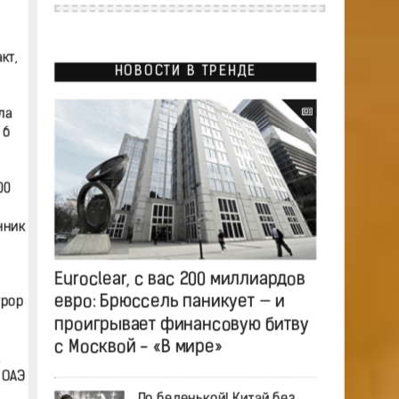
кт,
НОВОСТИ В ТРЕНДЕ
ла
 6
00
нник
Euroclear, с вас 200 миллиардов
евро: Брюссель паникует — и
урор
проигрывает финансовую битву
с Москвой - «В мире»
 ОАЭ