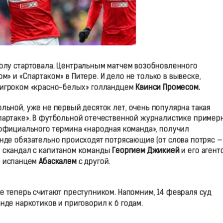
болу стартовала. Центральным матчем возобновленного
м» и «Спартаком» в Питере. И дело не только в вывеске,
м игроком «красно-белых» голландцем
Квинси Промесом.
ольной, уже не первый десяток лет, очень популярна такая
«Спартаке». В футбольной отечественной журналистике пример
неофициального термина «народная команда», получил
нде обязательно происходят потрясающие (от слова потряс —
л скандал с капитаном команды
Георгием Джикией
и его агент
» испанцем
Абаскалем
с другой.
тве теперь считают преступником. Напомним, 14 февраля суд
нде наркотиков и приговорил к 6 годам.