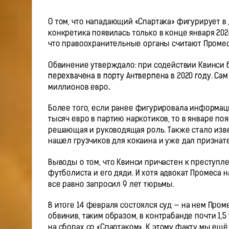
О том, что нападающий «Спартака» фигурирует в 
конкретика появилась только в конце января 202
что правоохранительные органы считают Промес
Обвинение утверждало: при содействии Квинси бы
перехвачена в порту Антверпена в 2020 году. Сам
миллионов евро
.
Более того, если ранее фигурировала информаци
тысяч евро в партию наркотиков, то в январе по
решающая и руководящая роль. Также стало изве
нашел грузчиков для кокаина и уже дал признат
Выводы о том, что Квинси причастен к преступ
футболиста и его дяди. И хотя адвокат Промеса 
все равно запросил 9 лет тюрьмы.
В итоге 14 февраля состоялся суд — на нем Про
обвинив, таким образом, в контрабанде почти 1,
на сборах со «Спартаком». К этому факту мы ещё