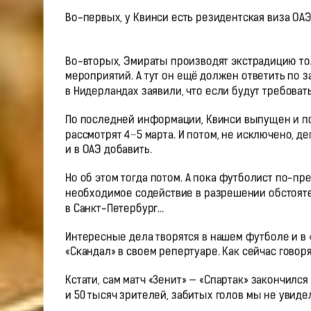
Во-первых, у Квинси есть резидентская виза ОАЭ
Во-вторых, Эмираты производят экстрадицию т
мероприятий. А тут он ещё должен ответить по 
в Нидерландах заявили, что если будут требоват
По последней информации, Квинси выпущен и пока
рассмотрят 4−5 марта. И потом, не исключено, де
и в ОАЭ добавить.
Но об этом тогда потом. А пока футболист по-пр
необходимое содействие в разрешении обстояте
в Санкт-Петербург…
Интересные дела творятся в нашем футболе и в 
«Скандал» в своем репертуаре. Как сейчас говор
Кстати, сам матч «Зенит» — «Спартак» закончилс
и 50 тысяч зрителей, забитых голов мы не увидел