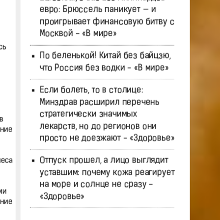
евро: Брюссель паникует — и
проигрывает финансовую битву с
Москвой - «В мире»
сь
По беленькой! Китай без байцзю,
что Россия без водки - «В мире»
Если болеть, то в столице:
Минздрав расширил перечень
стратегически значимых
в
лекарств, но до регионов они
ение
просто не доезжают - «Здоровье»
Отпуск прошел, а лицо выглядит
меса
уставшим: почему кожа реагирует
на море и солнце не сразу -
ми
«Здоровье»
ение