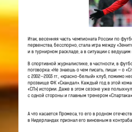
Итак, весенняя часть чемпионата России по фут
первенства, бесспорно, стала игра между «Зенито
и в турнирном раскладе, а в ситуации с ведущи
В спортивной журналистике, в частности, в футб
поговорка: «Не знаешь о чем писать, пиши — о 
с 2002—2003 гг., «красно-белый» клуб, помимо 
прозвище ФК «Скандал». Каждый год в этой кома
«СП») истории. Даже в этом сезоне уже полыхну
с одной стороны и главным тренером «Спартака
А что касается Промеса, то его в родном отечес
в Нидерландах признал его виновным в контраба