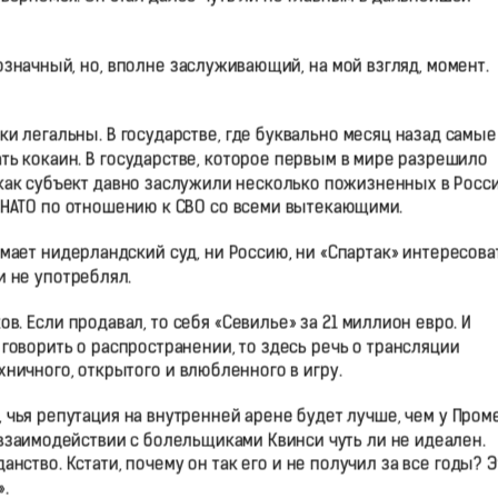
значный, но, вполне заслуживающий, на мой взгляд, момент.
ики легальны. В государстве, где буквально месяц назад самые
ь кокаин. В государстве, которое первым в мире разрешило
 как субъект давно заслужили несколько пожизненных в Росс
 НАТО по отношению к СВО со всеми вытекающими.
мает нидерландский суд, ни Россию, ни «Спартак» интересова
и не употреблял.
ов. Если продавал, то себя «Севилье» за 21 миллион евро. И
говорить о распространении, то здесь речь о трансляции
ничного, открытого и влюбленного в игру.
чья репутация на внутренней арене будет лучше, чем у Проме
и взаимодействии с болельщиками Квинси чуть ли не идеален.
анство. Кстати, почему он так его и не получил за все годы? Э
.