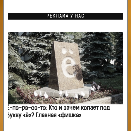
РЕКЛАМА У НАС
Ё-пэ-рэ-сэ-тэ: Кто и зачем копает под
букву «ё»? Главная «фишка»