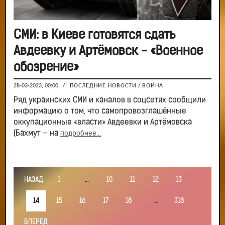
СМИ: в Киеве готовятся сдать
Авдеевку и Артёмовск - «Военное
обозрение»
28-03-2023, 00:00
/
ПОСЛЕДНИЕ НОВОСТИ
/
ВОЙНА
Ряд украинских СМИ и каналов в соцсетях сообщили
информацию о том, что самопровозглашённые
оккупационные «власти» Авдеевки и Артёмовска
(Бахмут – на
подробнее...
НАЗАД
1
...
10
11
12
13
14
15
16
17
18
...
318
ВПЕРЕД