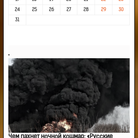
24
25
26
27
28
29
30
31
Чем пахнет ночной кошмар: «Русские