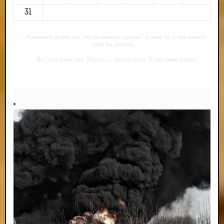
31
-- Начинайте делать все, что вы можете сделать – и даже то, о чем можете
хотя бы мечтать.
-- Все дело в мыслях. Мысль — начало всего. И мыслями можно
управлять. И поэтому главное дело совершенствования: работать над
мыслями.
-- Идите уверенно по направлению к мечте. Живите той жизнью, которую
вы сами себе придумали.
-- Самое большое богатство — это ум. Самая большая нищета — глупость.
Из всех страхов самый пугающий — самолюбование.
-- Лучшее, что можно сделать с хорошим советом, это пропустить его
мимо ушей. Он никогда не бывает полезен никому, кроме того, кто его дал.
-- Люблю давать советы и очень не люблю, когда их дают мне.