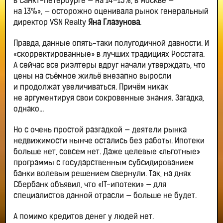
в Санкт-Петербурге — на 14−15%, в Москве —
на 13%», — осторожно оценивала рынок генеральный
директор VSN Realty
Яна Глазунова
.
Правда, данные опять-таки полугодичной давности. И
«скорректированные» в лучших традициях Росстата.
А сейчас все риэлтеры вдруг начали утверждать, что
цены на съёмное жильё внезапно выросли
и продолжат увеличиваться. Причём никак
не аргументируя свои сокровенные знания. Загадка,
однако…
Но с очень простой разгадкой — деятели рынка
недвижимости нынче остались без работы. Ипотеки
больше нет, совсем нет. Даже целевые «льготные»
программы с государственным субсидированием
банки волевым решением свернули. Так, на днях
Сбербанк объявил, что «IT-ипотеки» — для
специалистов данной отрасли — больше не будет.
А помимо кредитов денег у людей нет.