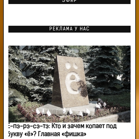
ЭФИР
РЕКЛАМА У НАС
Ё-пэ-рэ-сэ-тэ: Кто и зачем копает под
букву «ё»? Главная «фишка»