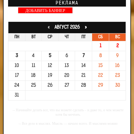
РЕКЛАМА
ДОБАВИТЬ БАННЕР
«
АВГУСТ 2026 »
ПН
ВТ
СР
ЧТ
ПТ
СБ
ВС
1
2
3
4
5
6
7
8
9
10
11
12
13
14
15
16
17
18
19
20
21
22
23
24
25
26
27
28
29
30
31
-- Начинайте делать все, что вы можете сделать – и даже то, о чем можете
хотя бы мечтать.
-- Все дело в мыслях. Мысль — начало всего. И мыслями можно
управлять. И поэтому главное дело совершенствования: работать над
мыслями.