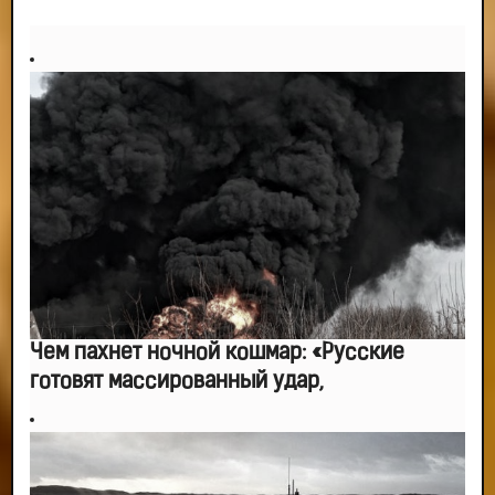
-- Идите уверенно по направлению к мечте. Живите той жизнью, которую
вы сами себе придумали.
-- Самое большое богатство — это ум. Самая большая нищета — глупость.
Из всех страхов самый пугающий — самолюбование.
-- Лучшее, что можно сделать с хорошим советом, это пропустить его
мимо ушей. Он никогда не бывает полезен никому, кроме того, кто его дал.
-- Люблю давать советы и очень не люблю, когда их дают мне.
Чем пахнет ночной кошмар: «Русские
готовят массированный удар,