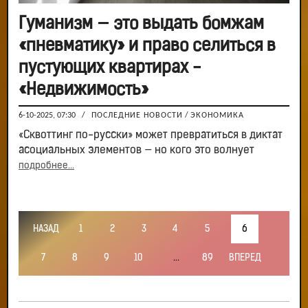
Гуманизм — это выдать бомжам
«пневматику» и право селиться в
пустующих квартирах -
«Недвижимость»
6-10-2025, 07:30
/
ПОСЛЕДНИЕ НОВОСТИ
/
ЭКОНОМИКА
«Сквоттинг по-русски» может превратиться в диктат
асоциальных элементов — но кого это волнует
подробнее...
НАЗАД
1
2
3
4
5
6
7
8
9
10
...
89
ВПЕРЕД