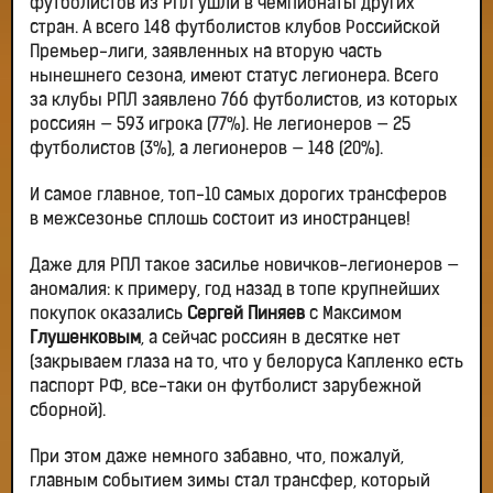
футболистов из РПЛ ушли в чемпионаты других
стран. А всего 148 футболистов клубов Российской
Премьер-лиги, заявленных на вторую часть
нынешнего сезона, имеют статус легионера. Всего
за клубы РПЛ заявлено 766 футболистов, из которых
россиян — 593 игрока (77%). Не легионеров — 25
футболистов (3%), а легионеров — 148 (20%).
И самое главное, топ-10 самых дорогих трансферов
в межсезонье сплошь состоит из иностранцев!
Даже для РПЛ такое засилье новичков-легионеров —
аномалия: к примеру, год назад в топе крупнейших
покупок оказались
Сергей Пиняев
с Максимом
Глушенковым
, а сейчас россиян в десятке нет
(закрываем глаза на то, что у белоруса Капленко есть
паспорт РФ, все-таки он футболист зарубежной
сборной).
При этом даже немного забавно, что, пожалуй,
главным событием зимы стал трансфер, который