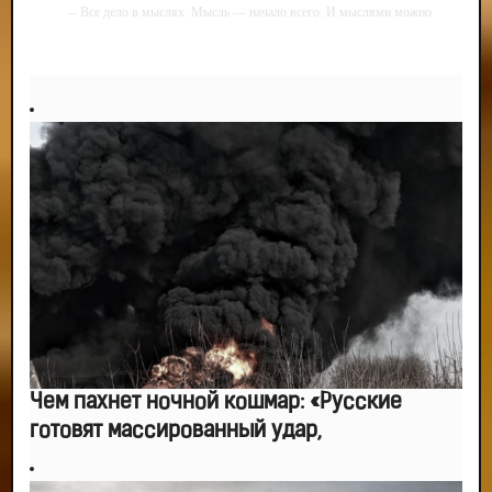
-- Все дело в мыслях. Мысль — начало всего. И мыслями можно
управлять. И поэтому главное дело совершенствования: работать над
мыслями.
-- Идите уверенно по направлению к мечте. Живите той жизнью, которую
вы сами себе придумали.
-- Самое большое богатство — это ум. Самая большая нищета — глупость.
Из всех страхов самый пугающий — самолюбование.
-- Лучшее, что можно сделать с хорошим советом, это пропустить его
мимо ушей. Он никогда не бывает полезен никому, кроме того, кто его дал.
-- Люблю давать советы и очень не люблю, когда их дают мне.
Чем пахнет ночной кошмар: «Русские
готовят массированный удар,