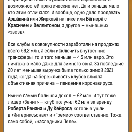
в принципе тоже неудивительно. Зарабатывать
возможностей практические нет. Да и раньше мало
кто этим отличался. И вообще, одно дело продавать
Аршавина
или
Жиркова
на пике или
Вагнера
с
Красичем
и
Веллитоном
, а другое — нынешних
«звезд».
Все клубы в совокупности заработали на продажах
всего €8,2 млн, а если исключить внутренние
трансферы, то и того меньше — 4,5 млн евро. Это
ничтожно мало даже для зимнего окна. За последние
20 лет меньшая выручка была только зимой 2021
года, когда на бережливость клубов влияла
объективная причина — пандемия коронавируса.
Нынче самый большой доход — €2 млн. И тут тоже
лидер «Зенит» — клуб получил €2 млн за аренду
Роберта Ренана
и
Ду Кейроса
, которые ушли
в «Интернасьонал» и «Гремио» соответственно. Тоже,
само собой, «наследники Пеле».