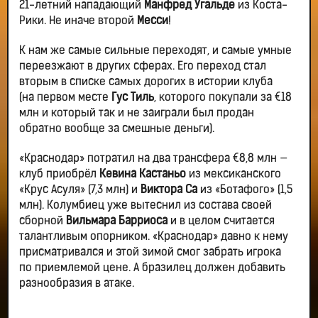
21-летний нападающий
Манфред Угальде
из Коста-
Рики. Не иначе второй
Месси
!
К нам же самые сильные переходят, и самые умные
переезжают в других сферах. Его переход стал
вторым в списке самых дорогих в истории клуба
(на первом месте
Гус Тиль
, которого покупали за €18
млн и который так и не заиграли был продан
обратно вообще за смешные деньги).
«Краснодар» потратил на два трансфера €8,8 млн —
клуб приобрёл
Кевина Кастаньо
из мексиканского
«Крус Асуля» (7,3 млн) и
Виктора Са
из «Ботафого» (1,5
млн). Колумбиец уже вытеснил из состава своей
сборной
Вильмара Барриоса
и в целом считается
талантливым опорником. «Краснодар» давно к нему
присматривался и этой зимой смог забрать игрока
по приемлемой цене. А бразилец должен добавить
разнообразия в атаке.