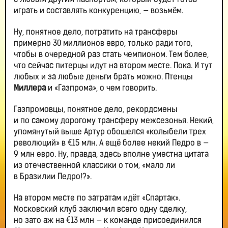
с любым другим паспортом, который будет готов
играть и составлять конкуренцию, — возьмём.
Ну, понятное дело, потратить на трансферы
примерно 30 миллионов евро, только ради того,
чтобы в очередной раз стать чемпионом. Тем более,
что сейчас питерцы идут на втором месте. Пока. И тут
любых и за любые деньги брать можно. Птенцы
Миллера
и «Газпрома», о чем говорить.
Газпромовцы, понятное дело, рекордсмены
и по самому дорогому трансферу межсезонья. Некий,
упомянутый выше Артур обошелся «колыбели трех
революций» в €15 млн. А ещё более некий Педро в —
9 млн евро. Ну, правда, здесь вполне уместна цитата
из отечественной классики о том, «мало ли
в Бразилии Педро!?».
На втором месте по затратам идёт «Спартак».
Московский клуб заключил всего одну сделку,
но зато аж на €13 млн — к команде присоединился