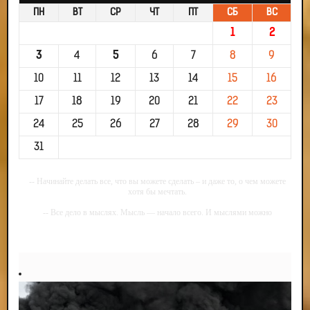
ПН
ВТ
СР
ЧТ
ПТ
СБ
ВС
1
2
3
4
5
6
7
8
9
10
11
12
13
14
15
16
17
18
19
20
21
22
23
24
25
26
27
28
29
30
31
-- Начинайте делать все, что вы можете сделать – и даже то, о чем можете
хотя бы мечтать.
-- Все дело в мыслях. Мысль — начало всего. И мыслями можно
управлять. И поэтому главное дело совершенствования: работать над
мыслями.
-- Идите уверенно по направлению к мечте. Живите той жизнью, которую
вы сами себе придумали.
-- Самое большое богатство — это ум. Самая большая нищета — глупость.
Из всех страхов самый пугающий — самолюбование.