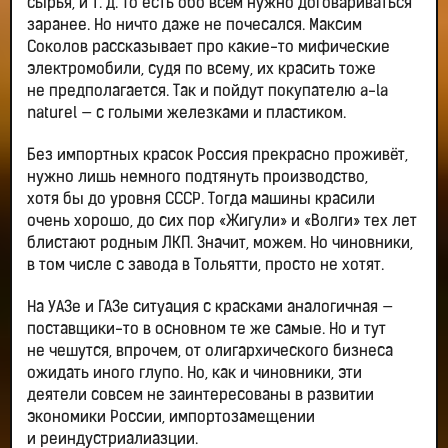
сырья, и т. д. То есть обо всём нужно договариваться
заранее. Но ничто даже не почесался. Максим
Соколов рассказывает про какие-то мифические
электромобили, судя по всему, их красить тоже
не предполагается. Так и пойдут покупателю a-la
naturel — с голыми железками и пластиком.
Без импортных красок Россия прекрасно проживёт,
нужно лишь немного подтянуть производство,
хотя бы до уровня СССР. Тогда машины красили
очень хорошо, до сих пор «Жигули» и «Волги» тех лет
блистают родным ЛКП. Значит, можем. Но чиновники,
в том числе с завода в Тольятти, просто не хотят.
На УАЗе и ГАЗе ситуация с красками аналогичная —
поставщики-то в основном те же самые. Но и тут
не чешутся, впрочем, от олигархического бизнеса
ожидать иного глупо. Но, как и чиновники, эти
деятели совсем не заинтересованы в развитии
экономики России, импортозамещении
и реиндустриалиазции.