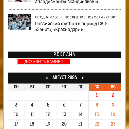
аплодисменты скандинавов и
СЕГОДНЯ, 07:30
/
ПОСЛЕДНИЕ НОВОСТИ
/
СПОРТ
Российский футбол в период СВО:
«Зенит», «Краснодар» и
РЕКЛАМА
ДОБАВИТЬ БАННЕР
«
АВГУСТ 2026 »
ПН
ВТ
СР
ЧТ
ПТ
СБ
ВС
1
2
3
4
5
6
7
8
9
10
11
12
13
14
15
16
17
18
19
20
21
22
23