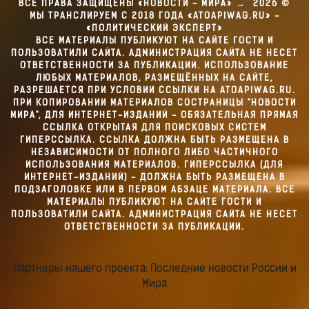
ВСЕ ПРАВА ЗАЩИЩЕНЫ «НОВОСТИ - МИРА»
→
2026
©
МЫ ТРАНСЛИРУЕМ С 2018 ГОДА «ATOAPIWAG.RU» -
«ПОЛИТИЧЕСКИЙ ЭКСПЕРТ»
ВСЕ МАТЕРИАЛЫ ПУБЛИКУЮТ НА САЙТЕ ГОСТИ И
ПОЛЬЗОВАТИЛИ САЙТА. АДМИНИСТРАЦИЯ САЙТА НЕ НЕСЕТ
ОТВЕТСТВЕННОСТИ ЗА ПУБЛИКАЦИИ. ИСПОЛЬЗОВАНИЕ
ЛЮБЫХ МАТЕРИАЛОВ, РАЗМЕЩЁННЫХ НА САЙТЕ,
РАЗРЕШАЕТСЯ ПРИ УСЛОВИИ ССЫЛКИ НА ATOAPIWAG.RU.
ПРИ КОПИРОВАНИИ МАТЕРИАЛОВ СОСТРАНИЦЫ "НОВОСТИ
МИРА", ДЛЯ ИНТЕРНЕТ-ИЗДАНИЙ - ОБЯЗАТЕЛЬНАЯ ПРЯМАЯ
ССЫЛКА ОТКРЫТАЯ ДЛЯ ПОИСКОВЫХ СИСТЕМ
ГИПЕРССЫЛКА. ССЫЛКА ДОЛЖНА БЫТЬ РАЗМЕЩЕНА В
НЕЗАВИСИМОСТИ ОТ ПОЛНОГО ЛИБО ЧАСТИЧНОГО
ИСПОЛЬЗОВАНИЯ МАТЕРИАЛОВ. ГИПЕРССЫЛКА (ДЛЯ
ИНТЕРНЕТ-ИЗДАНИЙ) - ДОЛЖНА БЫТЬ РАЗМЕЩЕНА В
ПОДЗАГОЛОВКЕ ИЛИ В ПЕРВОМ АБЗАЦЕ МАТЕРИАЛА. ВСЕ
МАТЕРИАЛЫ ПУБЛИКУЮТ НА САЙТЕ ГОСТИ И
ПОЛЬЗОВАТИЛИ САЙТА. АДМИНИСТРАЦИЯ САЙТА НЕ НЕСЕТ
ОТВЕТСТВЕННОСТИ ЗА ПУБЛИКАЦИИ.
Партнеры нашего проекта: Последние новости России и
Мира